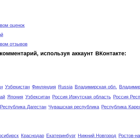
вом оценок
ой
вом отзывов
комментарий, используя аккаунт ВКонтакте:
ан
Узбекистан
Финляндия
Russia
Владимирская обл.
Владимир
рай
Япония
Узбекситан
Россия Иркутская область
Россия Респ
Республика Дагестан
Чувашская республика
Республика Каре
осибирск
Краснодар
Екатеринбург
Нижний Новгород
Ростов-н