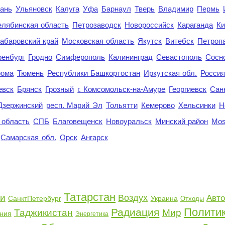
ань
Ульяновск
Калуга
Уфа
Барнаул
Тверь
Владимир
Пермь
елябинская область
Петрозаводск
Новороссийск
Караганда
Ки
абаровский край
Московская область
Якутск
Витебск
Петроп
енбург
Гродно
Симферополь
Калининград
Севастополь
Сосн
рома
Тюмень
Республики Башкортостан
Иркутская обл.
Росси
евск
Брянск
Грозный
г. Комсомольск-на-Амуре
Георгиевск
Сан
Дзержинский
респ. Марий Эл
Тольятти
Кемерово
Хельсинки
Н
 область
СПБ
Благовещенск
Новоуральск
Минский район
Mo
Самарская обл.
Орск
Ангарск
Татарстан
и
Воздух
Авт
СанктПетербург
Украина
Отходы
Полити
Радиация
Таджикистан
Мир
ния
Энергетика