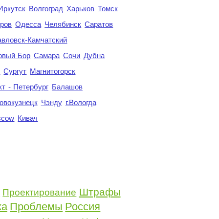
Иркутск
Волгоград
Харьков
Томск
ров
Одесса
Челябинск
Саратов
авловск-Камчатский
овый Бор
Самара
Сочи
Дубна
я
Сургут
Магнитогорск
кт - Петербург
Балашов
овокузнецк
Чэнду
г.Вологда
scow
Кивач
Штрафы
Проектирование
о
ка
Проблемы
Россия