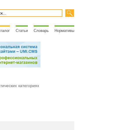
талог
Статьи
Словарь
Нормативы
атических категориях