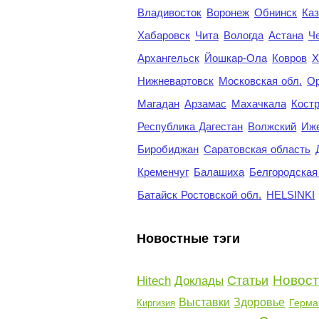
Владивосток
Воронеж
Обнинск
Каз
Хабаровск
Чита
Вологда
Астана
Ч
Архангельск
Йошкар-Ола
Ковров
Х
Нижневартовск
Московская обл.
Ор
Магадан
Арзамас
Махачкала
Кост
Республика Дагестан
Волжский
Иж
Биробиджан
Саратовская область
Кременчуг
Балашиха
Белгородская
Батайск Ростовской обл.
HELSINKI
Новостные тэги
Новост
Статьи
Hitech
Доклады
Выставки
Здоровье
Герма
Киргизия