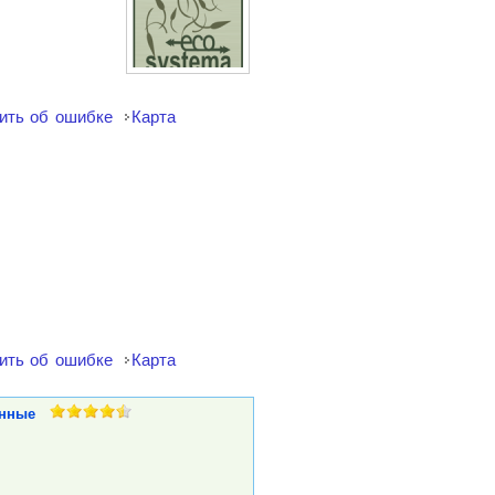
ить об ошибке
Карта
ить об ошибке
Карта
нные