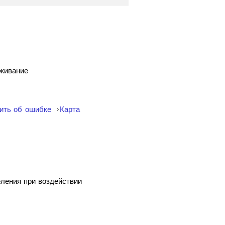
уживание
ить об ошибке
Карта
еления при воздействии