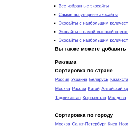
Все избранные экосайты
Самые популярные экосайты
Экосайты с наибольшим количест
Экосайты с самой высокой оценк
Экосайты с наибольшим количест
Вы также можете добавить 
Реклама
Сортировка по стране
Россия
Украина
Беларусь
Казахст
Москва
России
Китай
Алтайский к
Таджикистан
Кыргызстан
Молдова
Cортировка по городу
Москва
Санкт-Петербург
Киев
Нов