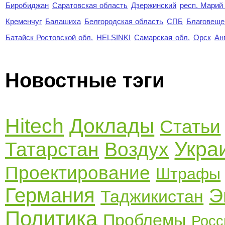
Биробиджан
Саратовская область
Дзержинский
респ. Марий
Кременчуг
Балашиха
Белгородская область
СПБ
Благовеще
Батайск Ростовской обл.
HELSINKI
Самарская обл.
Орск
Ан
Новостные тэги
Hitech
Доклады
Статьи
Укра
Татарстан
Воздух
Проектирование
Штрафы
Германия
Э
Таджикистан
Политика
Проблемы
Росс