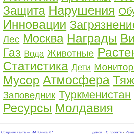
Нарушения
Защита
Об
Инновации
Загрязнени
Награды
В
Москва
Лес
Расте
Газ
Животные
Вода
Статистика
Монитор
Дети
Атмосфера
Мусор
Тяж
Туркменистан
Заповедник
Ресурсы
Молдавия
Создание сайта — ИА Юника '07
Домой
·
О проекте
·
Рекл