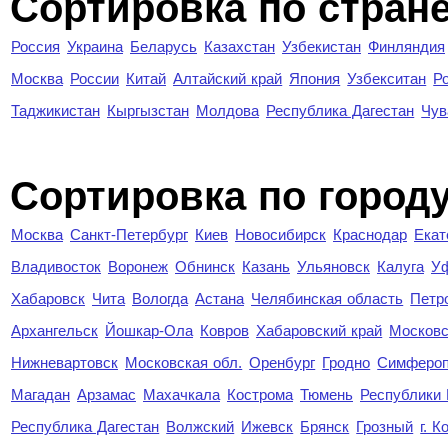
Сортировка по стран
Россия
Украина
Беларусь
Казахстан
Узбекистан
Финляндия
Москва
России
Китай
Алтайский край
Япония
Узбекситан
Р
Таджикистан
Кыргызстан
Молдова
Республика Дагестан
Чув
Cортировка по город
Москва
Санкт-Петербург
Киев
Новосибирск
Краснодар
Екат
Владивосток
Воронеж
Обнинск
Казань
Ульяновск
Калуга
У
Хабаровск
Чита
Вологда
Астана
Челябинская область
Петр
Архангельск
Йошкар-Ола
Ковров
Хабаровский край
Московс
Нижневартовск
Московская обл.
Оренбург
Гродно
Симферо
Магадан
Арзамас
Махачкала
Кострома
Тюмень
Республики
Республика Дагестан
Волжский
Ижевск
Брянск
Грозный
г. 