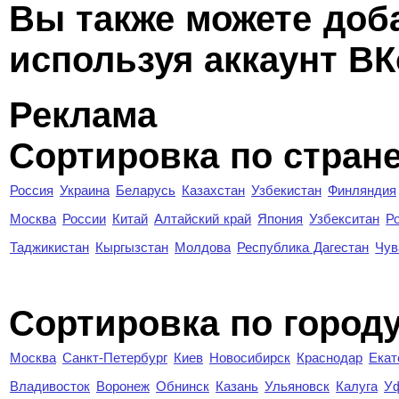
Вы также можете доб
используя аккаунт ВК
Реклама
Сортировка по стран
Россия
Украина
Беларусь
Казахстан
Узбекистан
Финляндия
Москва
России
Китай
Алтайский край
Япония
Узбекситан
Р
Таджикистан
Кыргызстан
Молдова
Республика Дагестан
Чув
Cортировка по город
Москва
Санкт-Петербург
Киев
Новосибирск
Краснодар
Екат
Владивосток
Воронеж
Обнинск
Казань
Ульяновск
Калуга
У