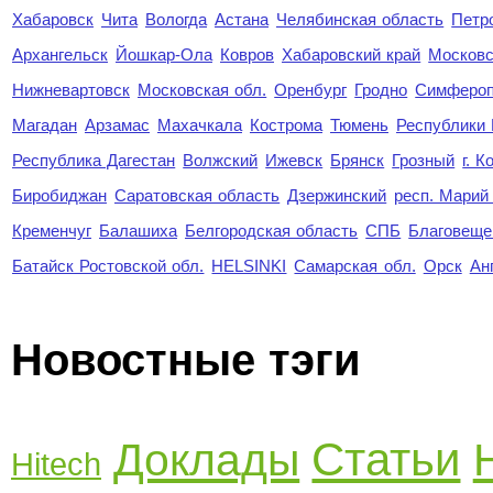
Хабаровск
Чита
Вологда
Астана
Челябинская область
Петр
Архангельск
Йошкар-Ола
Ковров
Хабаровский край
Московс
Нижневартовск
Московская обл.
Оренбург
Гродно
Симферо
Магадан
Арзамас
Махачкала
Кострома
Тюмень
Республики
Республика Дагестан
Волжский
Ижевск
Брянск
Грозный
г. 
Биробиджан
Саратовская область
Дзержинский
респ. Марий
Кременчуг
Балашиха
Белгородская область
СПБ
Благовеще
Батайск Ростовской обл.
HELSINKI
Самарская обл.
Орск
Ан
Новостные тэги
Статьи
Доклады
Hitech