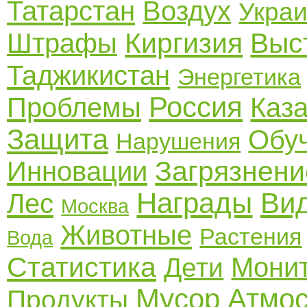
Татарстан
Воздух
Укра
Киргизия
Выс
Штрафы
Таджикистан
Энергетика
Россия
Проблемы
Каз
Защита
Обу
Нарушения
Загрязнени
Инновации
Награды
Ви
Лес
Москва
Животные
Растения
Вода
Статистика
Монит
Дети
Мусор
Атмо
Продукты