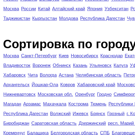
Москва
России
Китай
Алтайский край
Япония
Узбекситан
Р
Таджикистан
Кыргызстан
Молдова
Республика Дагестан
Чув
Cортировка по город
Москва
Санкт-Петербург
Киев
Новосибирск
Краснодар
Екат
Владивосток
Воронеж
Обнинск
Казань
Ульяновск
Калуга
У
Хабаровск
Чита
Вологда
Астана
Челябинская область
Петр
Архангельск
Йошкар-Ола
Ковров
Хабаровский край
Московс
Нижневартовск
Московская обл.
Оренбург
Гродно
Симферо
Магадан
Арзамас
Махачкала
Кострома
Тюмень
Республики
Республика Дагестан
Волжский
Ижевск
Брянск
Грозный
г. 
Биробиджан
Саратовская область
Дзержинский
респ. Марий
Кременчуг
Балашиха
Белгородская область
СПБ
Благовеще