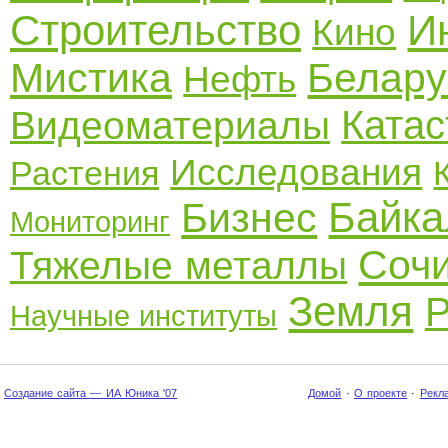
Строительство
И
Кино
Мистика
Белару
Нефть
Ката
Видеоматериалы
Исследования
Растения
Байка
Бизнес
Мониторинг
Соч
Тяжелые металлы
Земля
Р
Научные институты
Создание сайта — ИА Юника '07
Домой
·
О проекте
·
Рекл