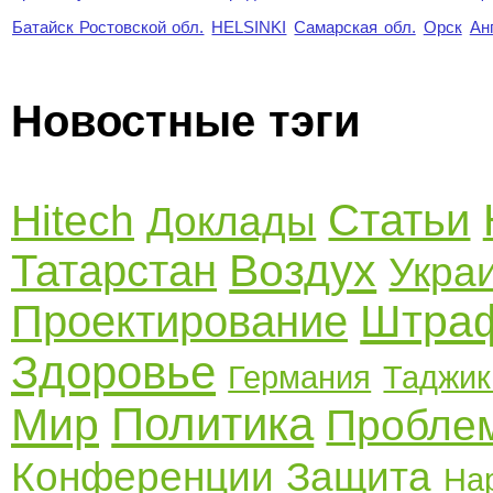
Батайск Ростовской обл.
HELSINKI
Самарская обл.
Орск
Ан
Новостные тэги
Статьи
Hitech
Доклады
Воздух
Татарстан
Укра
Штра
Проектирование
Здоровье
Германия
Таджик
Политика
Мир
Пробле
Конференции
Защита
На