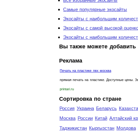
Все избранные экосайты
Самые популярные экосайты
Экосайты с наибольшим количест
Экосайты с самой высокой оценк
Экосайты с наибольшим количест
Вы также можете добавить 
Реклама
Печать на пластике пвх москва
прямая печать на пластике. Доступные цены. З
printari.ru
Сортировка по стране
Россия
Украина
Беларусь
Казахст
Москва
России
Китай
Алтайский к
Таджикистан
Кыргызстан
Молдова