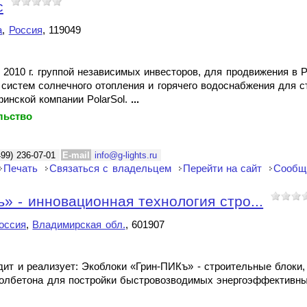
с
а
,
Россия
, 119049
 2010 г. группой независимых инвесторов, для продвижения в 
систем солнечного отопления и горячего водоснабжения для с
инской компании PolarSol.
...
льство
499) 236-07-01
E-mail
info@g-lights.ru
Печать
Связаться с владельцем
Перейти на сайт
Сообщ
 - инновационная технология стро...
оссия
,
Владимирская обл.
, 601907
т и реализует: Экоблоки «Грин-ПИКъ» - строительные блоки, 
иролбетона для постройки быстровозводимых энергоэффективны