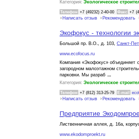
Категория:
Экологическое строите
Телефон
+7 (49232) 2-40-00
Факс
+7 (
Написать отзыв
Рекомендовать
Экофокус - технологии э
Большой пр. В.О., д. 103,
Санкт-Пет
www.ecofocus.ru
Компания «Экофокус» объединяет о
загородном малоэтажном строительс
парковки. Мы разраб
...
Категория:
Экологическое строите
Телефон
+7 (812) 313-25-79
E-mail
eco
Написать отзыв
Рекомендовать
Предприятие Экодомпрое
Лиственничная аллея, д. 16а, корпу
www.ekodomproekt.ru