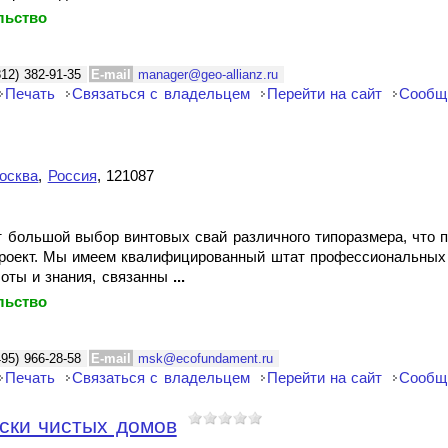
льство
812) 382-91-35
E-mail
manager@geo-allianz.ru
Печать
Связаться с владельцем
Перейти на сайт
Сообщ
осква
,
Россия
, 121087
 большой выбор винтовых свай различного типоразмера, что 
роект. Мы имеем квалифицированный штат профессиональных 
боты и знания, связанны
...
льство
495) 966-28-58
E-mail
msk@ecofundament.ru
Печать
Связаться с владельцем
Перейти на сайт
Сообщ
ски чистых домов