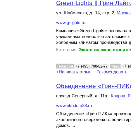
Green Lights || Грин Лайт
ул. Шаболовка, д. 14, стр. 2,
Москв
www.g-lights.ru
Компания «Green Lights» основана в
уникальных полностью автономных 
холодным климатом производства ф
Категория:
Экологическое строите
Телефон
+7 (495) 798-02-77
Факс
+7 (
Написать отзыв
Рекомендовать
Объединение «Грин-ПИКъ»
проезд Северный, д. 11а.,
Ковров
,
Р
www.ekodom33.ru
Объединение «Грин-ПИКъ» производи
экологичного сверхлегкого полист
домов.
...