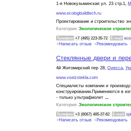
1-я Новокузьминская ул. 23 стр.1,
М
www.ecologbuildtech.ru
Проектирование и строительство эн
Категория:
Экологическое строите
Телефон
+7 (495) 223-35-72
E-mail
eco
Написать отзыв
Рекомендовать
Стеклянные двери и пере
4й Житомирский пер 28,
Одесса
,
Ук
www.vseizstekla.com
Специалисты компании и производс
конструировании.Применяются в из
- только ультрафиолет
...
Категория:
Экологическое строите
Телефон
+3 (8067) 485-37-82
E-mail
sp
Написать отзыв
Рекомендовать