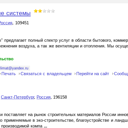
ие системы
Россия
, 109451
" предлагает полный спектр услуг в области бытового, комме
ежнения воздуха, а так же вентиляции и отопления. Мы осуще
льство
climat@yandex.ru
Печать
Связаться с владельцем
Перейти на сайт
Сообщ
,
Санкт-Петербург
,
Россия
, 196158
 и поставляет на рынок строительных материалов России инн
ко применяемые в эко-строительстве, благоустройстве и ланд
, производимой компа
...