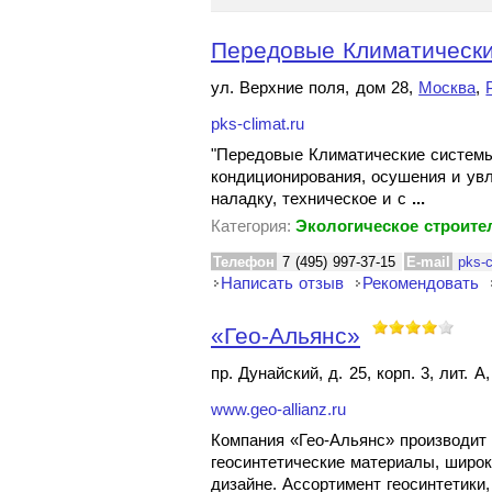
Передовые Климатическ
ул. Верхние поля, дом 28,
Москва
,
pks-climat.ru
"Передовые Климатические системы
кондиционирования, осушения и увл
наладку, техническое и с
...
Категория:
Экологическое строите
Телефон
7 (495) 997-37-15
E-mail
pks-
Написать отзыв
Рекомендовать
«Гео-Альянс»
пр. Дунайский, д. 25, корп. 3, лит. А
www.geo-allianz.ru
Компания «Гео-Альянс» производит
геосинтетические материалы, широ
дизайне. Ассортимент геосинтетики