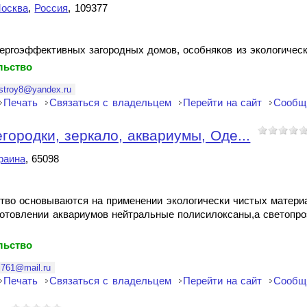
осква
,
Россия
, 109377
ергоэффективных загородных домов, особняков из экологичес
льство
stroy8@yandex.ru
Печать
Связаться с владельцем
Перейти на сайт
Сообщ
городки, зеркало, аквариумы, Оде...
раина
, 65098
тво основываются на применении экологически чистых материа
готовлении аквариумов нейтральные полисилоксаны,а светопр
льство
i761@mail.ru
Печать
Связаться с владельцем
Перейти на сайт
Сообщ