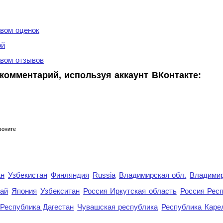
вом оценок
ой
вом отзывов
комментарий, используя аккаунт ВКонтакте:
воните
ан
Узбекистан
Финляндия
Russia
Владимирская обл.
Владимир
рай
Япония
Узбекситан
Россия Иркутская область
Россия Респ
Республика Дагестан
Чувашская республика
Республика Каре