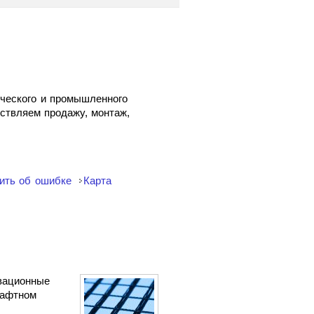
рческого и промышленного
ствляем продажу, монтаж,
ить об ошибке
Карта
овационные
шафтном