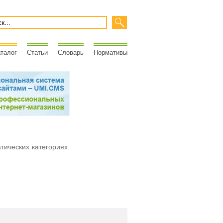
талог
Статьи
Словарь
Нормативы
атических категориях