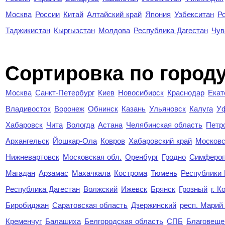
Москва
России
Китай
Алтайский край
Япония
Узбекситан
Р
Таджикистан
Кыргызстан
Молдова
Республика Дагестан
Чув
Cортировка по город
Москва
Санкт-Петербург
Киев
Новосибирск
Краснодар
Екат
Владивосток
Воронеж
Обнинск
Казань
Ульяновск
Калуга
У
Хабаровск
Чита
Вологда
Астана
Челябинская область
Петр
Архангельск
Йошкар-Ола
Ковров
Хабаровский край
Московс
Нижневартовск
Московская обл.
Оренбург
Гродно
Симферо
Магадан
Арзамас
Махачкала
Кострома
Тюмень
Республики
Республика Дагестан
Волжский
Ижевск
Брянск
Грозный
г. 
Биробиджан
Саратовская область
Дзержинский
респ. Марий
Кременчуг
Балашиха
Белгородская область
СПБ
Благовеще