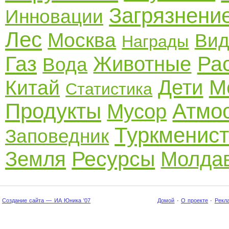
Загрязнени
Инновации
Лес
Москва
Вид
Награды
Газ
Ра
Животные
Вода
М
Дети
Китай
Статистика
Продукты
Атмо
Мусор
Туркменис
Заповедник
Ресурсы
Земля
Молда
Создание сайта — ИА Юника '07
Домой
·
О проекте
·
Рекл