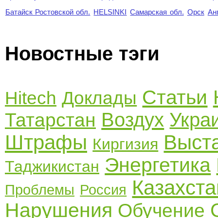
Батайск Ростовской обл.
HELSINKI
Самарская обл.
Орск
Ан
Новостные тэги
Статьи
Hitech
Доклады
Воздух
Укра
Татарстан
Штрафы
Выст
Киргизия
Энергетика
Таджикистан
Казахста
Проблемы
Россия
Нарушения
Обучение