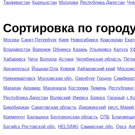
Таджикистан
Кыргызстан
Молдова
Республика Дагестан
Чув
Cортировка по город
Москва
Санкт-Петербург
Киев
Новосибирск
Краснодар
Екат
Владивосток
Воронеж
Обнинск
Казань
Ульяновск
Калуга
У
Хабаровск
Чита
Вологда
Астана
Челябинская область
Петр
Архангельск
Йошкар-Ола
Ковров
Хабаровский край
Московс
Нижневартовск
Московская обл.
Оренбург
Гродно
Симферо
Магадан
Арзамас
Махачкала
Кострома
Тюмень
Республики
Республика Дагестан
Волжский
Ижевск
Брянск
Грозный
г. 
Биробиджан
Саратовская область
Дзержинский
респ. Марий
Кременчуг
Балашиха
Белгородская область
СПБ
Благовеще
Батайск Ростовской обл.
HELSINKI
Самарская обл.
Орск
Ан