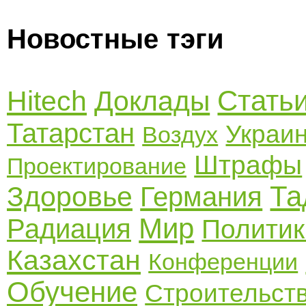
Новостные тэги
Стать
Hitech
Доклады
Татарстан
Украи
Воздух
Штрафы
Проектирование
Та
Здоровье
Германия
Мир
Радиация
Политик
Казахстан
Конференции
Обучение
Строительст