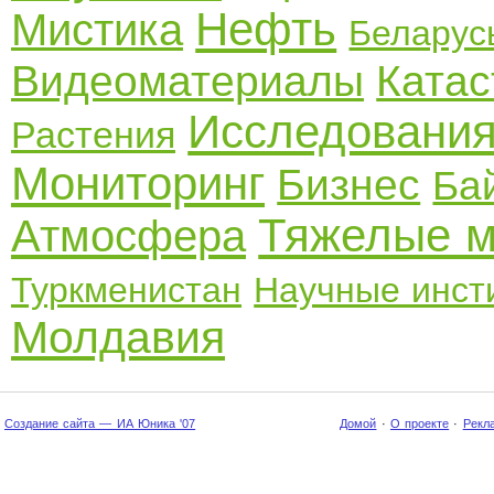
Нефть
Мистика
Беларус
Видеоматериалы
Ката
Исследовани
Растения
Мониторинг
Бизнес
Ба
Тяжелые 
Атмосфера
Туркменистан
Научные инст
Молдавия
Создание сайта — ИА Юника '07
Домой
·
О проекте
·
Рекл