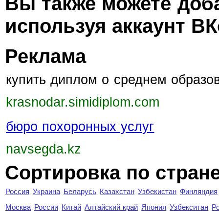
Вы также можете доб
используя аккаунт ВК
Реклама
купить диплом о среднем образо
krasnodar.simidiplom.com
бюро похоронных услуг
navsegda.kz
Сортировка по стран
Россия
Украина
Беларусь
Казахстан
Узбекистан
Финляндия
Москва
России
Китай
Алтайский край
Япония
Узбекситан
Р