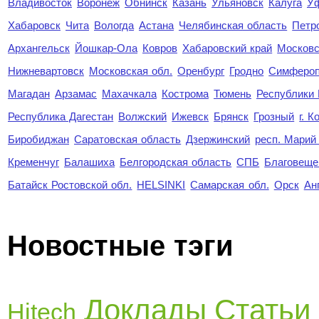
Владивосток
Воронеж
Обнинск
Казань
Ульяновск
Калуга
У
Хабаровск
Чита
Вологда
Астана
Челябинская область
Петр
Архангельск
Йошкар-Ола
Ковров
Хабаровский край
Московс
Нижневартовск
Московская обл.
Оренбург
Гродно
Симферо
Магадан
Арзамас
Махачкала
Кострома
Тюмень
Республики
Республика Дагестан
Волжский
Ижевск
Брянск
Грозный
г. 
Биробиджан
Саратовская область
Дзержинский
респ. Марий
Кременчуг
Балашиха
Белгородская область
СПБ
Благовеще
Батайск Ростовской обл.
HELSINKI
Самарская обл.
Орск
Ан
Новостные тэги
Доклады
Статьи
Hitech