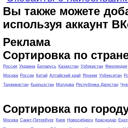
Вы также можете доб
используя аккаунт ВК
Реклама
Сортировка по стран
Россия
Украина
Беларусь
Казахстан
Узбекистан
Финляндия
Москва
России
Китай
Алтайский край
Япония
Узбекситан
Р
Таджикистан
Кыргызстан
Молдова
Республика Дагестан
Чув
Cортировка по город
Москва
Санкт-Петербург
Киев
Новосибирск
Краснодар
Екат