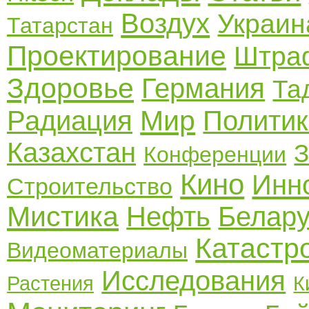
Воздух
Украин
Татарстан
Проектирование
Штра
Здоровье
Германия
Та
Мир
Радиация
Полити
Казахстан
Конференции
Кино
Инн
Строительство
Мистика
Нефть
Белару
Катаст
Видеоматериалы
Исследования
Растения
К