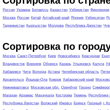
Сортировка по стран
Россия
Украина
Беларусь
Казахстан
Узбекистан
Финляндия
Москва
России
Китай
Алтайский край
Япония
Узбекситан
Р
Таджикистан
Кыргызстан
Молдова
Республика Дагестан
Чув
Cортировка по город
Москва
Санкт-Петербург
Киев
Новосибирск
Краснодар
Екат
Владивосток
Воронеж
Обнинск
Казань
Ульяновск
Калуга
У
Хабаровск
Чита
Вологда
Астана
Челябинская область
Петр
Архангельск
Йошкар-Ола
Ковров
Хабаровский край
Московс
Нижневартовск
Московская обл.
Оренбург
Гродно
Симферо
Магадан
Арзамас
Махачкала
Кострома
Тюмень
Республики
Республика Дагестан
Волжский
Ижевск
Брянск
Грозный
г. 