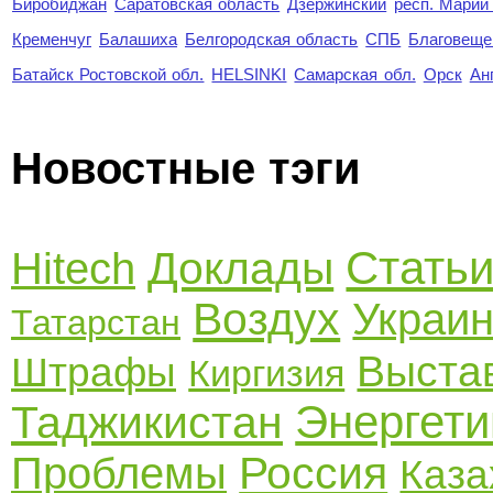
Биробиджан
Саратовская область
Дзержинский
респ. Марий
Кременчуг
Балашиха
Белгородская область
СПБ
Благовеще
Батайск Ростовской обл.
HELSINKI
Самарская обл.
Орск
Ан
Новостные тэги
Стать
Доклады
Hitech
Воздух
Украи
Татарстан
Выста
Штрафы
Киргизия
Энергети
Таджикистан
Россия
Проблемы
Каза