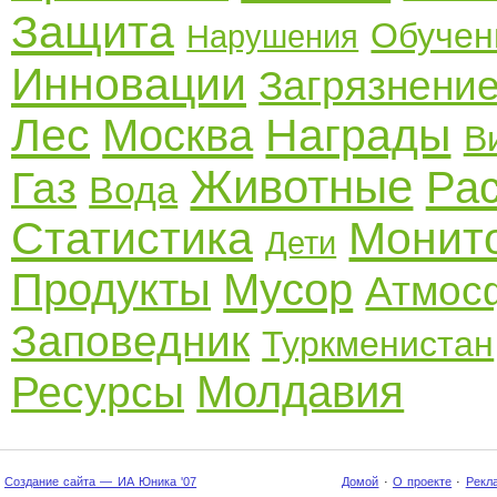
Защита
Обучен
Нарушения
Инновации
Загрязнени
Лес
Награды
Москва
В
Животные
Ра
Газ
Вода
Статистика
Монит
Дети
Продукты
Мусор
Атмос
Заповедник
Туркменистан
Молдавия
Ресурсы
Создание сайта — ИА Юника '07
Домой
·
О проекте
·
Рекл