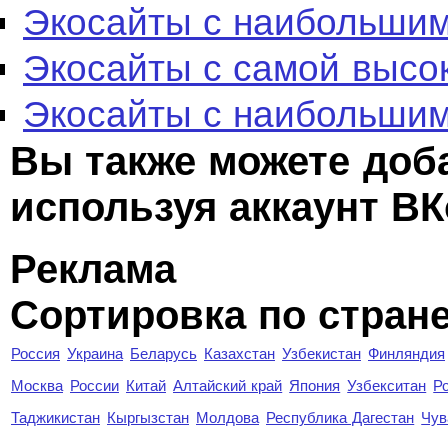
Экосайты с наибольшим
Экосайты с самой высо
Экосайты с наибольшим
Вы также можете доб
используя аккаунт ВК
Реклама
Сортировка по стран
Россия
Украина
Беларусь
Казахстан
Узбекистан
Финляндия
Москва
России
Китай
Алтайский край
Япония
Узбекситан
Р
Таджикистан
Кыргызстан
Молдова
Республика Дагестан
Чув