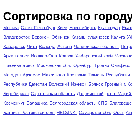
Cортировка по город
Москва
Санкт-Петербург
Киев
Новосибирск
Краснодар
Екат
Владивосток
Воронеж
Обнинск
Казань
Ульяновск
Калуга
У
Хабаровск
Чита
Вологда
Астана
Челябинская область
Петр
Архангельск
Йошкар-Ола
Ковров
Хабаровский край
Московс
Нижневартовск
Московская обл.
Оренбург
Гродно
Симферо
Магадан
Арзамас
Махачкала
Кострома
Тюмень
Республики
Республика Дагестан
Волжский
Ижевск
Брянск
Грозный
г. 
Биробиджан
Саратовская область
Дзержинский
респ. Марий
Кременчуг
Балашиха
Белгородская область
СПБ
Благовеще
Батайск Ростовской обл.
HELSINKI
Самарская обл.
Орск
Ан