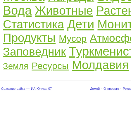
Вода
Животные
Расте
Дети
Монит
Статистика
Продукты
Атмосф
Мусор
Туркменис
Заповедник
Молдавия
Ресурсы
Земля
Создание сайта — ИА Юника '07
Домой
·
О проекте
·
Рекл