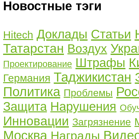
Новостные тэги
Доклады
Статьи
Hitech
Татарстан
Укра
Воздух
К
Штрафы
Проектирование
Таджикистан
Германия
Политика
Рос
Проблемы
Защита
Нарушения
Обу
Инновации
Загрязнение
Москва
Виде
Награды