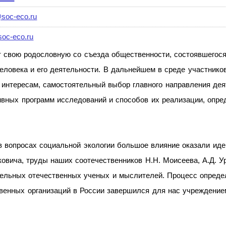
soc-eco.ru
oc-eco.ru
т свою родословную со съезда общественности, состоявшегося
еловека и его деятельности. В дальнейшем в среде участников
интересам, самостоятельный выбор главного направления деят
вных программ исследований и способов их реализации, опре
 вопросах социальной экологии большое влияние оказали иде
овича, труды наших соотечественников Н.Н. Моисеева, А.Д. У
тельных отечественных ученых и мыслителей. Процесс опреде
енных организаций в России завершился для нас учреждением