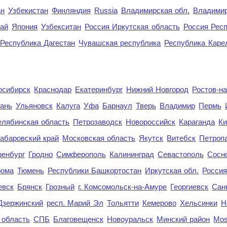
ан
Узбекистан
Финляндия
Russia
Владимирская обл.
Владимир
рай
Япония
Узбекситан
Россия Иркутская область
Россия Респ
Республика Дагестан
Чувашская республика
Республика Каре
осибирск
Краснодар
Екатеринбург
Нижний Новгород
Ростов-н
ань
Ульяновск
Калуга
Уфа
Барнаул
Тверь
Владимир
Пермь
елябинская область
Петрозаводск
Новороссийск
Караганда
Ки
абаровский край
Московская область
Якутск
Витебск
Петроп
енбург
Гродно
Симферополь
Калининград
Севастополь
Сосн
рома
Тюмень
Республики Башкортостан
Иркутская обл.
Росси
евск
Брянск
Грозный
г. Комсомольск-на-Амуре
Георгиевск
Сан
Дзержинский
респ. Марий Эл
Тольятти
Кемерово
Хельсинки
Н
 область
СПБ
Благовещенск
Новоуральск
Минский район
Mo