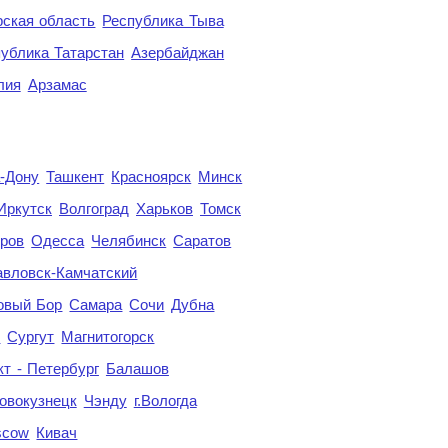
ская область
Республика Тыва
ублика Татарстан
Азербайджан
лия
Арзамас
а-Дону
Ташкент
Красноярск
Минск
Иркутск
Волгоград
Харьков
Томск
ров
Одесса
Челябинск
Саратов
авловск-Камчатский
овый Бор
Самара
Сочи
Дубна
я
Сургут
Магнитогорск
кт - Петербург
Балашов
овокузнецк
Чэнду
г.Вологда
scow
Кивач