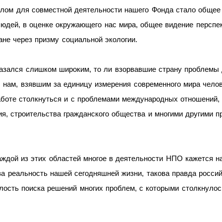
лом для совместной деятельности нашего Фонда стало общее 
юдей, в оценке окружающего нас мира, общее видение перспек
ане через призму социальной экологии.
казался слишком широким, то ли взорвавшие страну проблемы 
 нам, взявшим за единицу измерения современного мира челов
аботе столкнуться и с проблемами международных отношений, 
ия, строительства гражданского общества и многими другими
ждой из этих областей многое в деятельности НПО кажется н
ова реальность нашей сегодняшней жизни, такова правда росси
елость поиска решений многих проблем, с которыми столкнулос