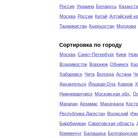
Россия
Украина
Беларусь
Казахст
Москва
России
Китай
Алтайский к
Таджикистан
Кыргызстан
Молдова
Cортировка по городу
Москва
Санкт-Петербург
Киев
Нов
Владивосток
Воронеж
Обнинск
Каз
Хабаровск
Чита
Вологда
Астана
Ч
Архангельск
Йошкар-Ола
Ковров
Х
Нижневартовск
Московская обл.
Ор
Магадан
Арзамас
Махачкала
Кост
Республика Дагестан
Волжский
Иж
Биробиджан
Саратовская область
Кременчуг
Балашиха
Белгородская