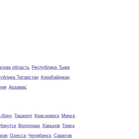
ская область
Республика Тыва
ублика Татарстан
Азербайджан
лия
Арзамас
а-Дону
Ташкент
Красноярск
Минск
Иркутск
Волгоград
Харьков
Томск
ров
Одесса
Челябинск
Саратов