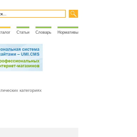
талог
Статьи
Словарь
Нормативы
атических категориях