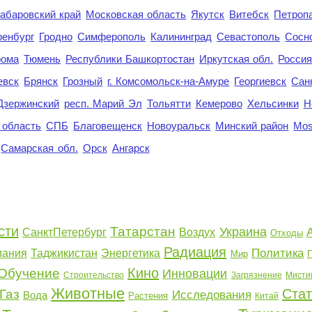
абаровский край
Московская область
Якутск
Витебск
Петроп
енбург
Гродно
Симферополь
Калининград
Севастополь
Сосн
рома
Тюмень
Республики Башкортостан
Иркутская обл.
Росси
евск
Брянск
Грозный
г. Комсомольск-на-Амуре
Георгиевск
Сан
Дзержинский
респ. Марий Эл
Тольятти
Кемерово
Хельсинки
Н
 область
СПБ
Благовещенск
Новоуральск
Минский район
Mo
Самарская обл.
Орск
Ангарск
сти
Татарстан
Украина
СанктПетербург
Воздух
Отходы
Радиация
Политика
мания
Таджикистан
Энергетика
Мир
Кино
Обучение
Инновации
Строительство
Загрязнение
Мисти
Животные
Стат
Газ
Исследования
Вода
Растения
Китай