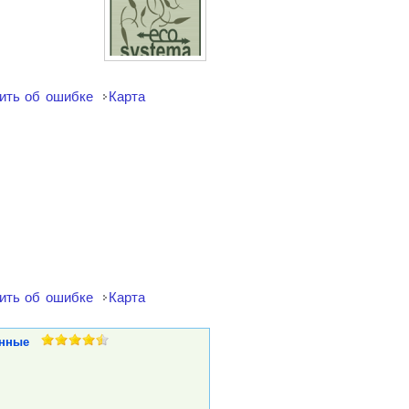
ить об ошибке
Карта
ить об ошибке
Карта
нные