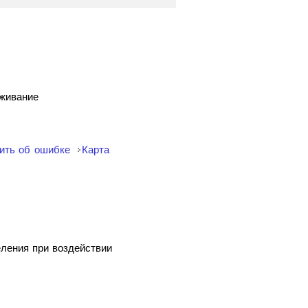
уживание
ить об ошибке
Карта
еления при воздействии