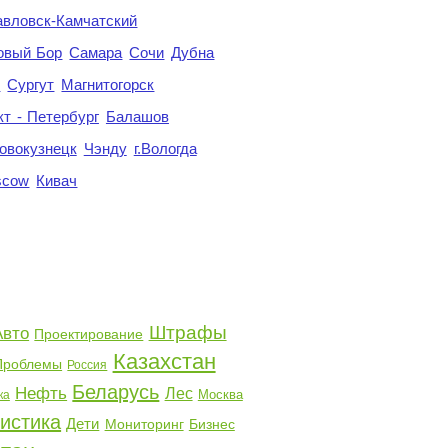
авловск-Камчатский
овый Бор
Самара
Сочи
Дубна
я
Сургут
Магнитогорск
кт - Петербург
Балашов
овокузнецк
Чэнду
г.Вологда
scow
Кивач
Штрафы
Авто
Проектирование
Казахстан
Проблемы
Россия
Беларусь
Нефть
Лес
Москва
ка
истика
Дети
Мониторинг
Бизнес