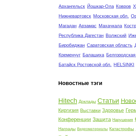
Архангельск
Йошкар-Ола
Ковров
Х
Нижневартовск
Московская обл.
Ор
Магадан
Арзамас
Махачкала
Кост
Республика Дагестан
Волжский
Иж
Биробиджан
Саратовская область
Кременчуг
Балашиха
Белгородская
Батайск Ростовской обл.
HELSINKI
Новостные тэги
Hitech
Статьи
Ново
Доклады
Киргизия
Выставки
Здоровье
Гер
Конференции
Защита
Нарушения
Награды
Катастрофы
Видеоматериалы