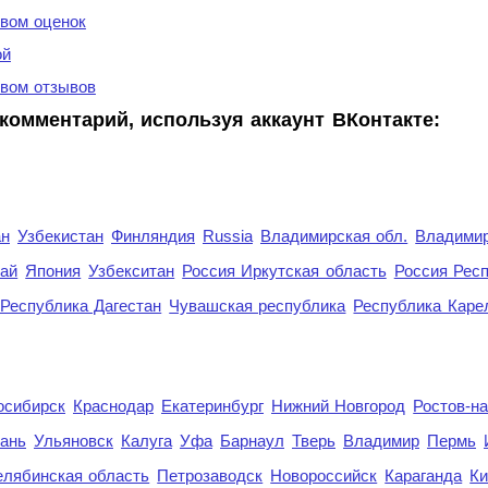
вом оценок
ой
вом отзывов
комментарий, используя аккаунт ВКонтакте:
ан
Узбекистан
Финляндия
Russia
Владимирская обл.
Владимир
рай
Япония
Узбекситан
Россия Иркутская область
Россия Респ
Республика Дагестан
Чувашская республика
Республика Каре
осибирск
Краснодар
Екатеринбург
Нижний Новгород
Ростов-н
ань
Ульяновск
Калуга
Уфа
Барнаул
Тверь
Владимир
Пермь
елябинская область
Петрозаводск
Новороссийск
Караганда
Ки