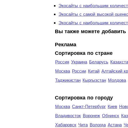
Экосайты с наибольшим количест
Экосайты с самой высокой оценк
Экосайты с наибольшим количест
Вы также можете добавить 
Реклама
Сортировка по стране
Россия
Украина
Беларусь
Казахст
Москва
России
Китай
Алтайский к
Таджикистан
Кыргызстан
Молдова
Cортировка по городу
Москва
Санкт-Петербург
Киев
Нов
Владивосток
Воронеж
Обнинск
Каз
Хабаровск
Чита
Вологда
Астана
Ч