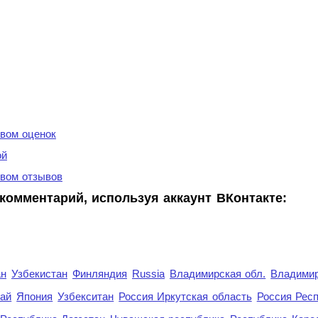
вом оценок
ой
вом отзывов
комментарий, используя аккаунт ВКонтакте:
ан
Узбекистан
Финляндия
Russia
Владимирская обл.
Владимир
рай
Япония
Узбекситан
Россия Иркутская область
Россия Респ