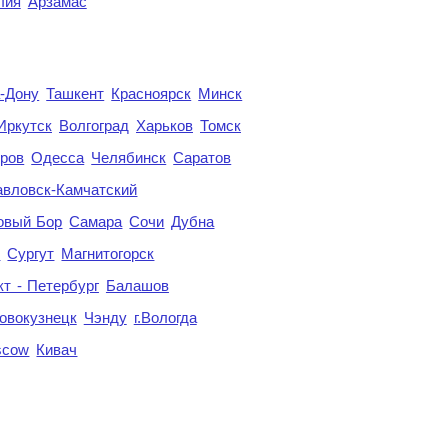
лия
Арзамас
а-Дону
Ташкент
Красноярск
Минск
Иркутск
Волгоград
Харьков
Томск
ров
Одесса
Челябинск
Саратов
авловск-Камчатский
овый Бор
Самара
Сочи
Дубна
я
Сургут
Магнитогорск
кт - Петербург
Балашов
овокузнецк
Чэнду
г.Вологда
scow
Кивач