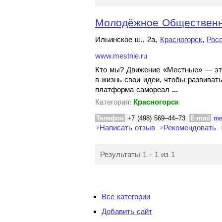
Молодёжное Общественно
Ильинское ш., 2а,
Красногорск
,
Рос
www.mestnie.ru
Кто мы? Движение «Местные» — эт
в жизнь свои идеи, чтобы развиват
платформа самореал
...
Категория:
Красногорск
Телефон
+7 (498) 569–44–73
E-mail
me
Написать отзыв
Рекомендовать
Результаты 1 - 1 из 1
Все категории
Добавить сайт