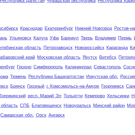
Республика Дагестан
Чувашская республика
Республика Каре
осибирск
Краснодар
Екатеринбург
Нижний Новгород
Ростов-н
ань
Ульяновск
Калуга
Уфа
Барнаул
Тверь
Владимир
Пермь
елябинская область
Петрозаводск
Новороссийск
Караганда
Ки
абаровский край
Московская область
Якутск
Витебск
Петроп
енбург
Гродно
Симферополь
Калининград
Севастополь
Сосн
рома
Тюмень
Республики Башкортостан
Иркутская обл.
Росси
евск
Брянск
Грозный
г. Комсомольск-на-Амуре
Георгиевск
Сан
Дзержинский
респ. Марий Эл
Тольятти
Кемерово
Хельсинки
Н
 область
СПБ
Благовещенск
Новоуральск
Минский район
Mo
Самарская обл.
Орск
Ангарск