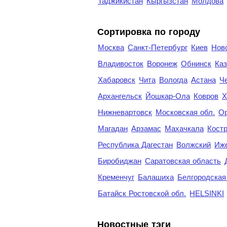
Таджикистан
Кыргызстан
Молдова
Cортировка по городу
Москва
Санкт-Петербург
Киев
Нов
Владивосток
Воронеж
Обнинск
Каз
Хабаровск
Чита
Вологда
Астана
Ч
Архангельск
Йошкар-Ола
Ковров
Х
Нижневартовск
Московская обл.
Ор
Магадан
Арзамас
Махачкала
Кост
Республика Дагестан
Волжский
Иж
Биробиджан
Саратовская область
Кременчуг
Балашиха
Белгородская
Батайск Ростовской обл.
HELSINKI
Новостные тэги