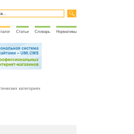
талог
Статьи
Словарь
Нормативы
атических категориях