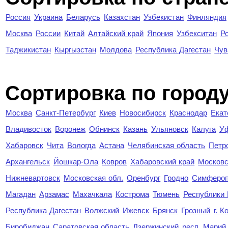
Россия
Украина
Беларусь
Казахстан
Узбекистан
Финляндия
Москва
России
Китай
Алтайский край
Япония
Узбекситан
Р
Таджикистан
Кыргызстан
Молдова
Республика Дагестан
Чув
Cортировка по город
Москва
Санкт-Петербург
Киев
Новосибирск
Краснодар
Екат
Владивосток
Воронеж
Обнинск
Казань
Ульяновск
Калуга
У
Хабаровск
Чита
Вологда
Астана
Челябинская область
Петр
Архангельск
Йошкар-Ола
Ковров
Хабаровский край
Московс
Нижневартовск
Московская обл.
Оренбург
Гродно
Симферо
Магадан
Арзамас
Махачкала
Кострома
Тюмень
Республики
Республика Дагестан
Волжский
Ижевск
Брянск
Грозный
г. 
Биробиджан
Саратовская область
Дзержинский
респ. Марий