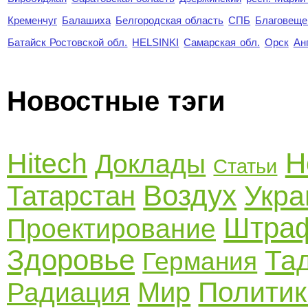
Кременчуг
Балашиха
Белгородская область
СПБ
Благовеще
Батайск Ростовской обл.
HELSINKI
Самарская обл.
Орск
Ан
Новостные тэги
Н
Hitech
Доклады
Статьи
Воздух
Укра
Татарстан
Штра
Проектирование
Здоровье
Та
Германия
Политик
Мир
Радиация