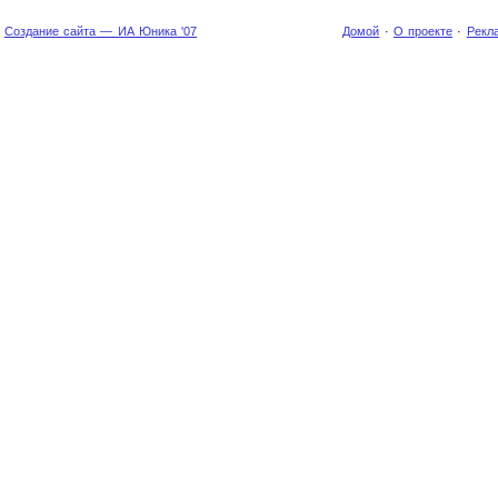
Создание сайта — ИА Юника '07
Домой
·
О проекте
·
Рекл