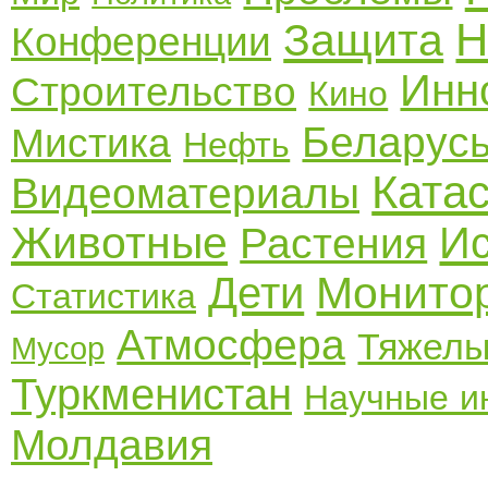
Н
Защита
Конференции
Инн
Строительство
Кино
Беларус
Мистика
Нефть
Ката
Видеоматериалы
Животные
Ис
Растения
Монито
Дети
Статистика
Атмосфера
Тяжелы
Мусор
Туркменистан
Научные и
Молдавия