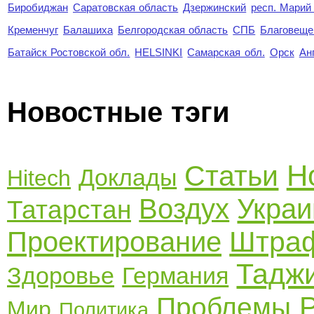
Биробиджан
Саратовская область
Дзержинский
респ. Марий
Кременчуг
Балашиха
Белгородская область
СПБ
Благовеще
Батайск Ростовской обл.
HELSINKI
Самарская обл.
Орск
Ан
Новостные тэги
Н
Статьи
Доклады
Hitech
Воздух
Украи
Татарстан
Штра
Проектирование
Тадж
Здоровье
Германия
Проблемы
Мир
Политика