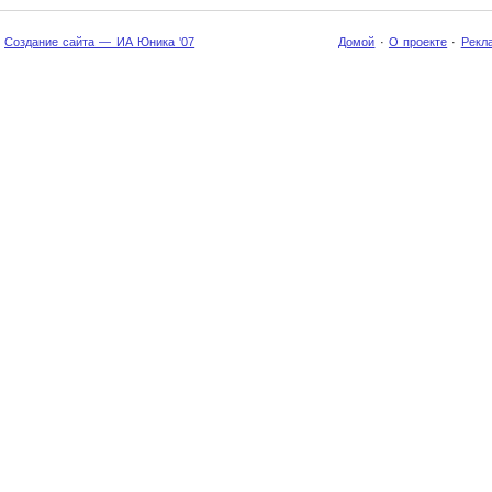
Создание сайта — ИА Юника '07
Домой
·
О проекте
·
Рекл