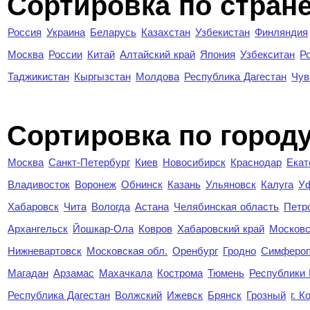
Сортировка по стран
Россия
Украина
Беларусь
Казахстан
Узбекистан
Финляндия
Москва
России
Китай
Алтайский край
Япония
Узбекситан
Р
Таджикистан
Кыргызстан
Молдова
Республика Дагестан
Чув
Cортировка по город
Москва
Санкт-Петербург
Киев
Новосибирск
Краснодар
Екат
Владивосток
Воронеж
Обнинск
Казань
Ульяновск
Калуга
У
Хабаровск
Чита
Вологда
Астана
Челябинская область
Петр
Архангельск
Йошкар-Ола
Ковров
Хабаровский край
Московс
Нижневартовск
Московская обл.
Оренбург
Гродно
Симферо
Магадан
Арзамас
Махачкала
Кострома
Тюмень
Республики
Республика Дагестан
Волжский
Ижевск
Брянск
Грозный
г. 