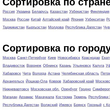
Сортировка по стран
Россия
Украина
Беларусь
Казахстан
Узбекистан
Финляндия
Москва
России
Китай
Алтайский край
Япония
Узбекситан
Р
Таджикистан
Кыргызстан
Молдова
Республика Дагестан
Чув
Cортировка по город
Москва
Санкт-Петербург
Киев
Новосибирск
Краснодар
Екат
Владивосток
Воронеж
Обнинск
Казань
Ульяновск
Калуга
У
Хабаровск
Чита
Вологда
Астана
Челябинская область
Петр
Архангельск
Йошкар-Ола
Ковров
Хабаровский край
Московс
Нижневартовск
Московская обл.
Оренбург
Гродно
Симферо
Магадан
Арзамас
Махачкала
Кострома
Тюмень
Республики
Республика Дагестан
Волжский
Ижевск
Брянск
Грозный
г. 