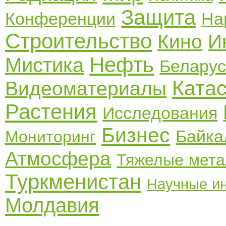
Защита
Конференции
На
Строительство
Кино
И
Нефть
Мистика
Беларус
Ката
Видеоматериалы
Растения
Исследования
Бизнес
Байка
Мониторинг
Атмосфера
Тяжелые мет
Туркменистан
Научные и
Молдавия