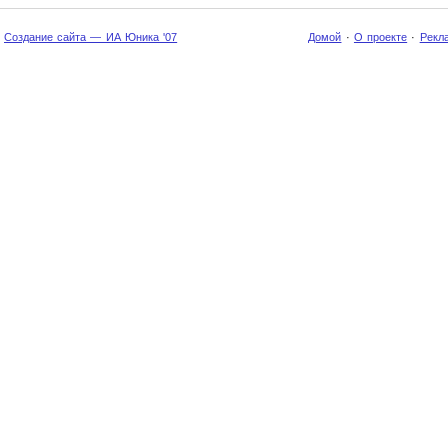
Создание сайта — ИА Юника '07
Домой
·
О проекте
·
Рекл