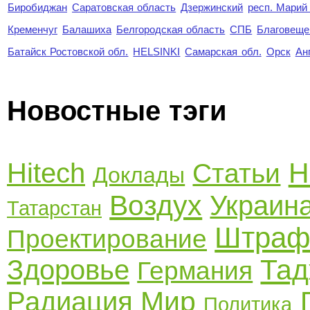
Биробиджан
Саратовская область
Дзержинский
респ. Марий
Кременчуг
Балашиха
Белгородская область
СПБ
Благовеще
Батайск Ростовской обл.
HELSINKI
Самарская обл.
Орск
Ан
Новостные тэги
Н
Hitech
Статьи
Доклады
Воздух
Украин
Татарстан
Штра
Проектирование
Тад
Здоровье
Германия
Мир
Радиация
Политика