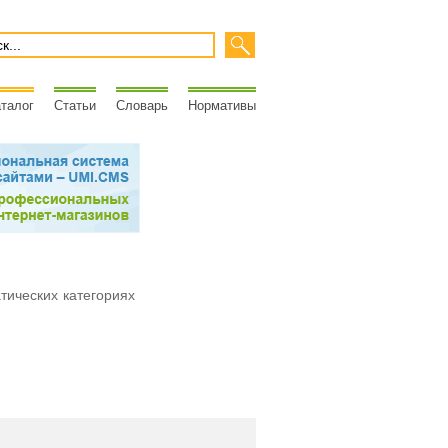
талог
Статьи
Словарь
Нормативы
атических категориях