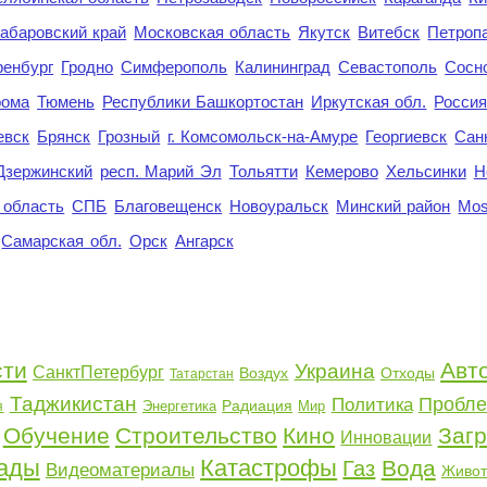
абаровский край
Московская область
Якутск
Витебск
Петроп
енбург
Гродно
Симферополь
Калининград
Севастополь
Сосн
рома
Тюмень
Республики Башкортостан
Иркутская обл.
Росси
евск
Брянск
Грозный
г. Комсомольск-на-Амуре
Георгиевск
Сан
Дзержинский
респ. Марий Эл
Тольятти
Кемерово
Хельсинки
Н
 область
СПБ
Благовещенск
Новоуральск
Минский район
Mo
Самарская обл.
Орск
Ангарск
сти
Авт
Украина
СанктПетербург
Воздух
Отходы
Татарстан
Таджикистан
Пробл
Политика
Радиация
Энергетика
Мир
я
Обучение
Строительство
Кино
Заг
Инновации
ады
Катастрофы
Вода
Газ
Видеоматериалы
Живо