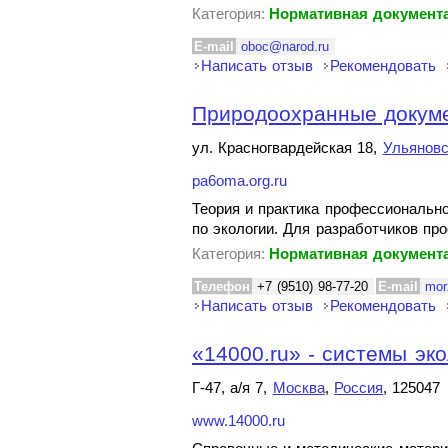
Категория:
Нормативная документа
E-mail
oboc@narod.ru
Написать отзыв
Рекомендовать
Природоохранные докум
ул. Красногвардейская 18,
Ульяновс
pa6oma.org.ru
Теория и практика профессиональн
по экологии. Для разработчиков пр
Категория:
Нормативная документа
Телефон
+7 (9510) 98-77-20
E-mail
mor
Написать отзыв
Рекомендовать
«14000.ru» - системы эк
Г-47, а/я 7,
Москва
,
Россия
, 125047
www.14000.ru