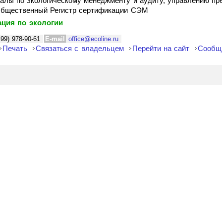
алы по экологическому менеджменту и аудиту, управлению пре
 Общественный Регистр сертификации СЭМ
ция по экологии
499) 978-90-61
E-mail
office@ecoline.ru
Печать
Связаться с владельцем
Перейти на сайт
Сообщ