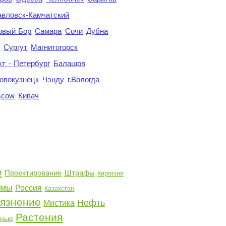
авловск-Камчатский
овый Бор
Самара
Сочи
Дубна
я
Сургут
Магнитогорск
кт - Петербург
Балашов
овокузнецк
Чэнду
г.Вологда
scow
Кивач
о
Проектирование
Штрафы
Киргизия
емы
Россия
Казахстан
рязнение
Нефть
Мистика
Растения
тные