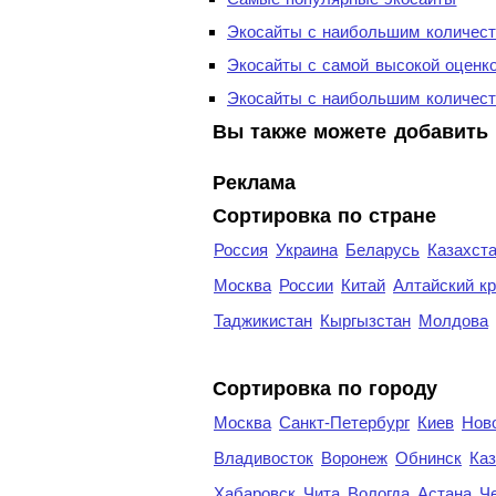
Экосайты с наибольшим количест
Экосайты с самой высокой оценк
Экосайты с наибольшим количест
Вы также можете добавить 
Реклама
Сортировка по стране
Россия
Украина
Беларусь
Казахст
Москва
России
Китай
Алтайский к
Таджикистан
Кыргызстан
Молдова
Cортировка по городу
Москва
Санкт-Петербург
Киев
Нов
Владивосток
Воронеж
Обнинск
Каз
Хабаровск
Чита
Вологда
Астана
Ч