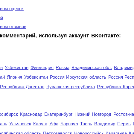
вом оценок
ой
вом отзывов
комментарий, используя аккаунт ВКонтакте:
ан
Узбекистан
Финляндия
Russia
Владимирская обл.
Владимир
рай
Япония
Узбекситан
Россия Иркутская область
Россия Респ
Республика Дагестан
Чувашская республика
Республика Каре
осибирск
Краснодар
Екатеринбург
Нижний Новгород
Ростов-н
ань
Ульяновск
Калуга
Уфа
Барнаул
Тверь
Владимир
Пермь
елябинская область
Петрозаводск
Новороссийск
Караганда
Ки