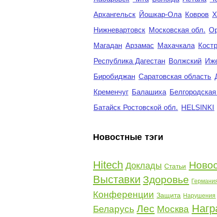
Архангельск
Йошкар-Ола
Ковров
Х
Нижневартовск
Московская обл.
Ор
Магадан
Арзамас
Махачкала
Кост
Республика Дагестан
Волжский
Иж
Биробиджан
Саратовская область
Кременчуг
Балашиха
Белгородская
Батайск Ростовской обл.
HELSINKI
Новостные тэги
Hitech
Ново
Доклады
Статьи
Выставки
Здоровье
Германи
Конференции
Защита
Нарушения
Нагр
Лес
Беларусь
Москва