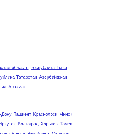
ская область
Республика Тыва
ублика Татарстан
Азербайджан
лия
Арзамас
а-Дону
Ташкент
Красноярск
Минск
Иркутск
Волгоград
Харьков
Томск
ров
Одесса
Челябинск
Саратов