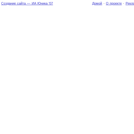
Создание сайта — ИА Юника '07
Домой
·
О проекте
·
Рекл