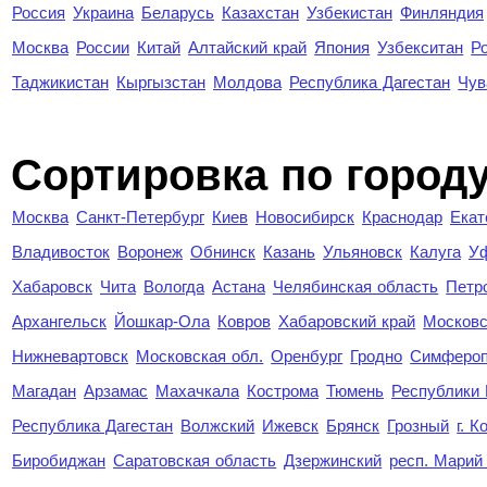
Россия
Украина
Беларусь
Казахстан
Узбекистан
Финляндия
Москва
России
Китай
Алтайский край
Япония
Узбекситан
Р
Таджикистан
Кыргызстан
Молдова
Республика Дагестан
Чув
Cортировка по город
Москва
Санкт-Петербург
Киев
Новосибирск
Краснодар
Екат
Владивосток
Воронеж
Обнинск
Казань
Ульяновск
Калуга
У
Хабаровск
Чита
Вологда
Астана
Челябинская область
Петр
Архангельск
Йошкар-Ола
Ковров
Хабаровский край
Московс
Нижневартовск
Московская обл.
Оренбург
Гродно
Симферо
Магадан
Арзамас
Махачкала
Кострома
Тюмень
Республики
Республика Дагестан
Волжский
Ижевск
Брянск
Грозный
г. 
Биробиджан
Саратовская область
Дзержинский
респ. Марий