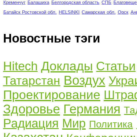
Кременчуг
Балашиха
Белгородская область
СПБ
Благовеще
Батайск Ростовской обл.
HELSINKI
Самарская обл.
Орск
Ан
Новостные тэги
Доклады
Hitech
Статьи
Воздух
Татарстан
Укра
Проектирование
Штра
Здоровье
Германия
Та
Радиация
Мир
Политика