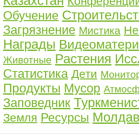
Казахстан
Конференци
Строительст
Обучение
Загрязнение
Не
Мистика
Награды
Видеоматер
Растения
Исс
Животные
Статистика
Дети
Монито
Продукты
Мусор
Атмос
Туркменис
Заповедник
Молдав
Ресурсы
Земля