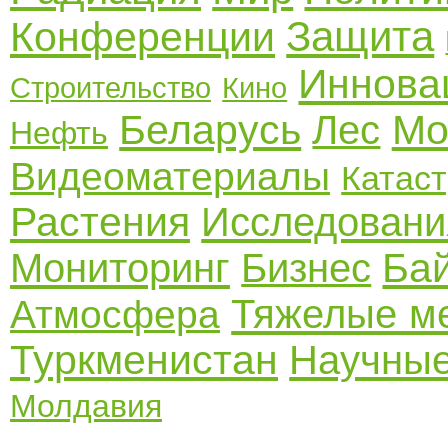
Защита
Конференции
Иннова
Строительство
Кино
Беларусь
Мо
Лес
Нефть
Видеоматериалы
Катас
Растения
Исследовани
Ба
Мониторинг
Бизнес
Тяжелые м
Атмосфера
Туркменистан
Научные
Молдавия