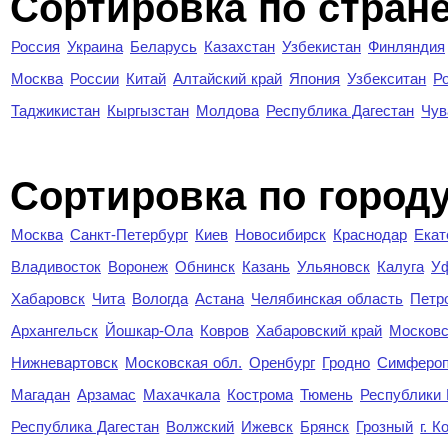
Сортировка по стран
Россия
Украина
Беларусь
Казахстан
Узбекистан
Финляндия
Москва
России
Китай
Алтайский край
Япония
Узбекситан
Р
Таджикистан
Кыргызстан
Молдова
Республика Дагестан
Чув
Cортировка по город
Москва
Санкт-Петербург
Киев
Новосибирск
Краснодар
Екат
Владивосток
Воронеж
Обнинск
Казань
Ульяновск
Калуга
У
Хабаровск
Чита
Вологда
Астана
Челябинская область
Петр
Архангельск
Йошкар-Ола
Ковров
Хабаровский край
Московс
Нижневартовск
Московская обл.
Оренбург
Гродно
Симферо
Магадан
Арзамас
Махачкала
Кострома
Тюмень
Республики
Республика Дагестан
Волжский
Ижевск
Брянск
Грозный
г. 