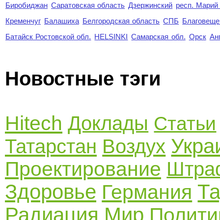
Биробиджан
Саратовская область
Дзержинский
респ. Марий
Кременчуг
Балашиха
Белгородская область
СПБ
Благовеще
Батайск Ростовской обл.
HELSINKI
Самарская обл.
Орск
Ан
Новостные тэги
Hitech
Доклады
Статьи
Укра
Татарстан
Воздух
Проектирование
Штра
Здоровье
Та
Германия
Радиация
Мир
Полити