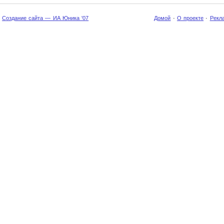
Создание сайта — ИА Юника '07
Домой
·
О проекте
·
Рекл