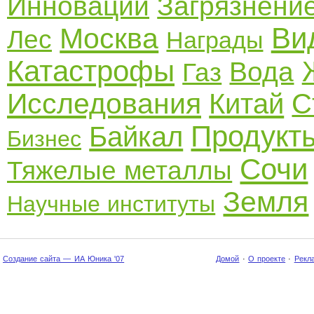
Инновации
Загрязнени
Ви
Москва
Лес
Награды
Катастрофы
Вода
Газ
Исследования
Китай
С
Продукт
Байкал
Бизнес
Сочи
Тяжелые металлы
Земля
Научные институты
Создание сайта — ИА Юника '07
Домой
·
О проекте
·
Рекл