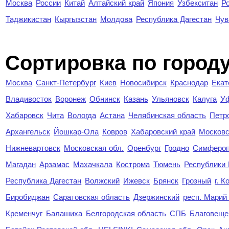
Москва
России
Китай
Алтайский край
Япония
Узбекситан
Р
Таджикистан
Кыргызстан
Молдова
Республика Дагестан
Чув
Cортировка по город
Москва
Санкт-Петербург
Киев
Новосибирск
Краснодар
Екат
Владивосток
Воронеж
Обнинск
Казань
Ульяновск
Калуга
У
Хабаровск
Чита
Вологда
Астана
Челябинская область
Петр
Архангельск
Йошкар-Ола
Ковров
Хабаровский край
Московс
Нижневартовск
Московская обл.
Оренбург
Гродно
Симферо
Магадан
Арзамас
Махачкала
Кострома
Тюмень
Республики
Республика Дагестан
Волжский
Ижевск
Брянск
Грозный
г. 
Биробиджан
Саратовская область
Дзержинский
респ. Марий
Кременчуг
Балашиха
Белгородская область
СПБ
Благовеще