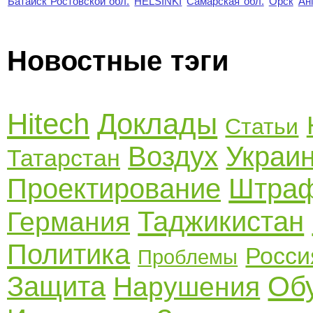
Батайск Ростовской обл.
HELSINKI
Самарская обл.
Орск
Ан
Новостные тэги
Hitech
Доклады
Статьи
Воздух
Украи
Татарстан
Проектирование
Штра
Таджикистан
Германия
Политика
Росси
Проблемы
Об
Защита
Нарушения