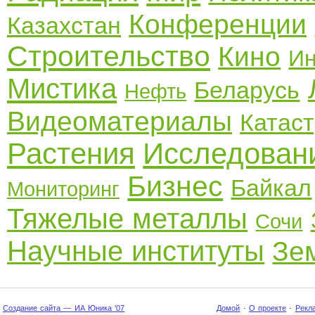
Конференции
Казахстан
Строительство
Кино
Ин
Мистика
Беларусь
Нефть
Видеоматериалы
Катас
Растения
Исследован
Бизнес
Байкал
Мониторинг
Тяжелые металлы
Сочи
Научные институты
Зе
Создание сайта — ИА Юника '07
Домой
·
О проекте
·
Рекл