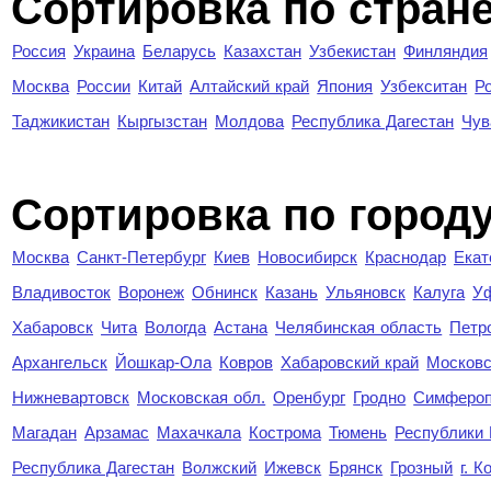
Сортировка по стран
Россия
Украина
Беларусь
Казахстан
Узбекистан
Финляндия
Москва
России
Китай
Алтайский край
Япония
Узбекситан
Р
Таджикистан
Кыргызстан
Молдова
Республика Дагестан
Чув
Cортировка по город
Москва
Санкт-Петербург
Киев
Новосибирск
Краснодар
Екат
Владивосток
Воронеж
Обнинск
Казань
Ульяновск
Калуга
У
Хабаровск
Чита
Вологда
Астана
Челябинская область
Петр
Архангельск
Йошкар-Ола
Ковров
Хабаровский край
Московс
Нижневартовск
Московская обл.
Оренбург
Гродно
Симферо
Магадан
Арзамас
Махачкала
Кострома
Тюмень
Республики
Республика Дагестан
Волжский
Ижевск
Брянск
Грозный
г. 