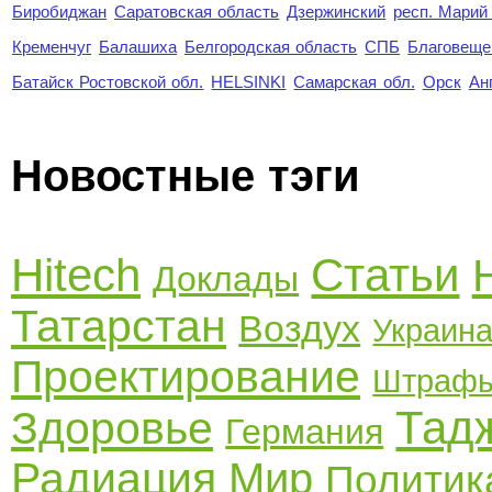
Биробиджан
Саратовская область
Дзержинский
респ. Марий
Кременчуг
Балашиха
Белгородская область
СПБ
Благовеще
Батайск Ростовской обл.
HELSINKI
Самарская обл.
Орск
Ан
Новостные тэги
Hitech
Статьи
Доклады
Татарстан
Воздух
Украин
Проектирование
Штраф
Тад
Здоровье
Германия
Радиация
Мир
Политик