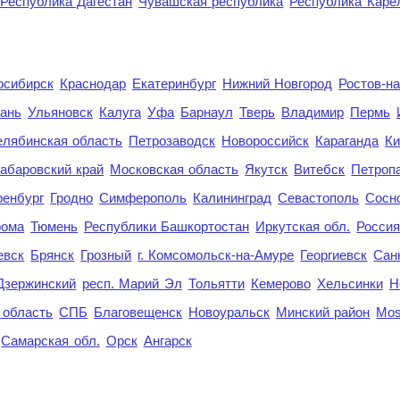
Республика Дагестан
Чувашская республика
Республика Каре
осибирск
Краснодар
Екатеринбург
Нижний Новгород
Ростов-н
ань
Ульяновск
Калуга
Уфа
Барнаул
Тверь
Владимир
Пермь
елябинская область
Петрозаводск
Новороссийск
Караганда
Ки
абаровский край
Московская область
Якутск
Витебск
Петроп
енбург
Гродно
Симферополь
Калининград
Севастополь
Сосн
рома
Тюмень
Республики Башкортостан
Иркутская обл.
Росси
евск
Брянск
Грозный
г. Комсомольск-на-Амуре
Георгиевск
Сан
Дзержинский
респ. Марий Эл
Тольятти
Кемерово
Хельсинки
Н
 область
СПБ
Благовещенск
Новоуральск
Минский район
Mo
Самарская обл.
Орск
Ангарск