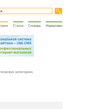
талог
Статьи
Словарь
Нормативы
атических категориях