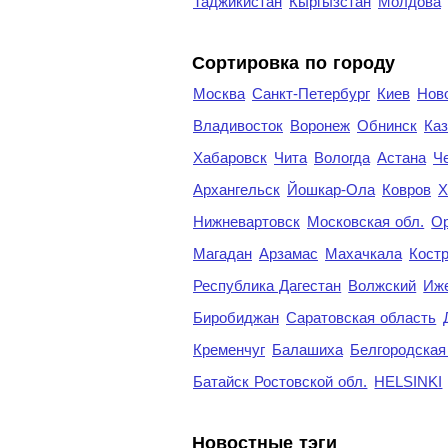
Таджикистан
Кыргызстан
Молдова
Cортировка по городу
Москва
Санкт-Петербург
Киев
Нов
Владивосток
Воронеж
Обнинск
Каз
Хабаровск
Чита
Вологда
Астана
Ч
Архангельск
Йошкар-Ола
Ковров
Х
Нижневартовск
Московская обл.
Ор
Магадан
Арзамас
Махачкала
Кост
Республика Дагестан
Волжский
Иж
Биробиджан
Саратовская область
Кременчуг
Балашиха
Белгородская
Батайск Ростовской обл.
HELSINKI
Новостные тэги