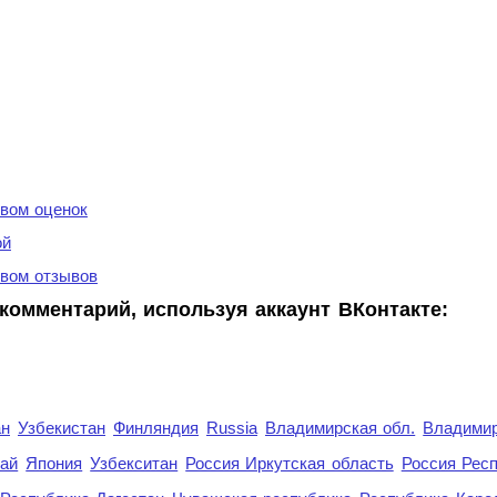
вом оценок
ой
вом отзывов
комментарий, используя аккаунт ВКонтакте:
ан
Узбекистан
Финляндия
Russia
Владимирская обл.
Владимир
рай
Япония
Узбекситан
Россия Иркутская область
Россия Респ