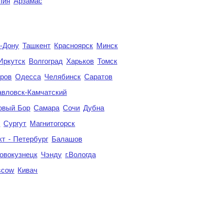
лия
Арзамас
а-Дону
Ташкент
Красноярск
Минск
Иркутск
Волгоград
Харьков
Томск
ров
Одесса
Челябинск
Саратов
авловск-Камчатский
овый Бор
Самара
Сочи
Дубна
я
Сургут
Магнитогорск
кт - Петербург
Балашов
овокузнецк
Чэнду
г.Вологда
scow
Кивач