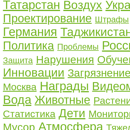
Татарстан
Воздух
Укр
Проектирование
Штрафы
Германия
Таджикиста
Росс
Политика
Проблемы
Нарушения
Обуче
Защита
Инновации
Загрязнени
Награды
Видео
Москва
Вода
Животные
Растен
Дети
Статистика
Монитор
Атмосфера
Мусор
Тяже