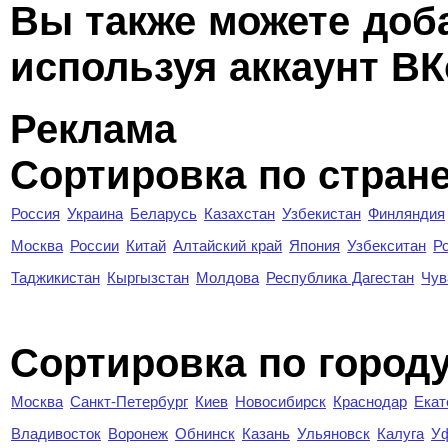
Вы также можете доб
используя аккаунт ВК
Реклама
Сортировка по стран
Россия
Украина
Беларусь
Казахстан
Узбекистан
Финляндия
Москва
России
Китай
Алтайский край
Япония
Узбекситан
Р
Таджикистан
Кыргызстан
Молдова
Республика Дагестан
Чув
Cортировка по город
Москва
Санкт-Петербург
Киев
Новосибирск
Краснодар
Екат
Владивосток
Воронеж
Обнинск
Казань
Ульяновск
Калуга
У