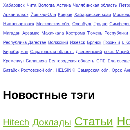
Хабаровск
Чита
Вологда
Астана
Челябинская область
Петр
Архангельск
Йошкар-Ола
Ковров
Хабаровский край
Московс
Нижневартовск
Московская обл.
Оренбург
Гродно
Симферо
Магадан
Арзамас
Махачкала
Кострома
Тюмень
Республики
Республика Дагестан
Волжский
Ижевск
Брянск
Грозный
г. 
Биробиджан
Саратовская область
Дзержинский
респ. Марий
Кременчуг
Балашиха
Белгородская область
СПБ
Благовеще
Батайск Ростовской обл.
HELSINKI
Самарская обл.
Орск
Ан
Новостные тэги
Но
Статьи
Hitech
Доклады