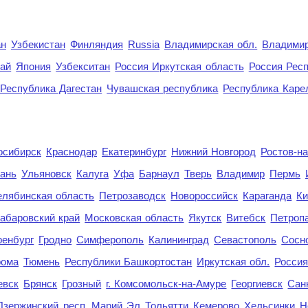
ан
Узбекистан
Финляндия
Russia
Владимирская обл.
Владимир
рай
Япония
Узбекситан
Россия Иркутская область
Россия Респ
Республика Дагестан
Чувашская республика
Республика Каре
осибирск
Краснодар
Екатеринбург
Нижний Новгород
Ростов-н
ань
Ульяновск
Калуга
Уфа
Барнаул
Тверь
Владимир
Пермь
елябинская область
Петрозаводск
Новороссийск
Караганда
Ки
абаровский край
Московская область
Якутск
Витебск
Петроп
енбург
Гродно
Симферополь
Калининград
Севастополь
Сосн
рома
Тюмень
Республики Башкортостан
Иркутская обл.
Росси
евск
Брянск
Грозный
г. Комсомольск-на-Амуре
Георгиевск
Сан
Дзержинский
респ. Марий Эл
Тольятти
Кемерово
Хельсинки
Н