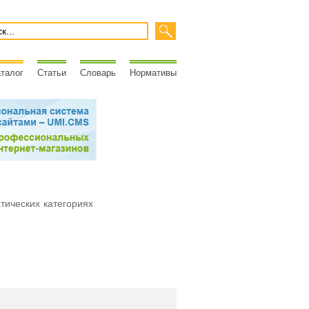
талог
Статьи
Словарь
Нормативы
атических категориях