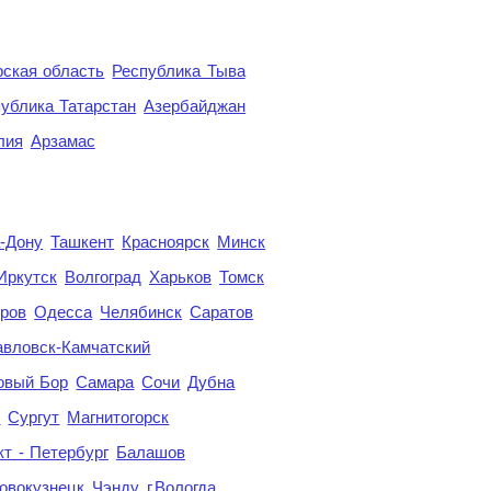
ская область
Республика Тыва
ублика Татарстан
Азербайджан
лия
Арзамас
а-Дону
Ташкент
Красноярск
Минск
Иркутск
Волгоград
Харьков
Томск
ров
Одесса
Челябинск
Саратов
авловск-Камчатский
овый Бор
Самара
Сочи
Дубна
я
Сургут
Магнитогорск
кт - Петербург
Балашов
овокузнецк
Чэнду
г.Вологда