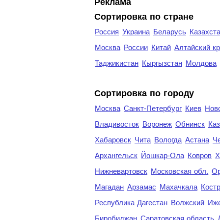
Реклама
Сортировка по стране
Россия
Украина
Беларусь
Казахст
Москва
России
Китай
Алтайский к
Таджикистан
Кыргызстан
Молдова
Cортировка по городу
Москва
Санкт-Петербург
Киев
Нов
Владивосток
Воронеж
Обнинск
Каз
Хабаровск
Чита
Вологда
Астана
Ч
Архангельск
Йошкар-Ола
Ковров
Х
Нижневартовск
Московская обл.
Ор
Магадан
Арзамас
Махачкала
Кост
Республика Дагестан
Волжский
Иж
Биробиджан
Саратовская область