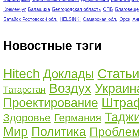
Кременчуг
Балашиха
Белгородская область
СПБ
Благовеще
Батайск Ростовской обл.
HELSINKI
Самарская обл.
Орск
Ан
Новостные тэги
Hitech
Стать
Доклады
Воздух
Украин
Татарстан
Штра
Проектирование
Таджи
Здоровье
Германия
Мир
Политика
Пробле