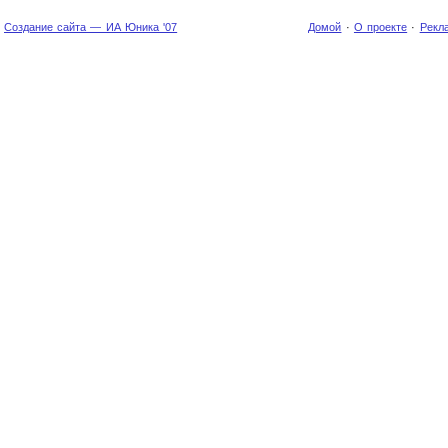
Создание сайта — ИА Юника '07
Домой
·
О проекте
·
Рекл