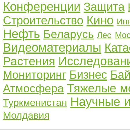
Конференции
Защита
Кино
Строительство
Ин
Нефть
Беларусь
Лес
Мос
Видеоматериалы
Кат
Исследован
Растения
Бизнес
Бай
Мониторинг
Тяжелые м
Атмосфера
Научные и
Туркменистан
Молдавия