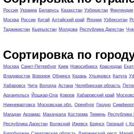
Россия
Украина
Беларусь
Казахстан
Узбекистан
Финляндия
Москва
России
Китай
Алтайский край
Япония
Узбекситан
Р
Таджикистан
Кыргызстан
Молдова
Республика Дагестан
Чув
Cортировка по город
Москва
Санкт-Петербург
Киев
Новосибирск
Краснодар
Екат
Владивосток
Воронеж
Обнинск
Казань
Ульяновск
Калуга
У
Хабаровск
Чита
Вологда
Астана
Челябинская область
Петр
Архангельск
Йошкар-Ола
Ковров
Хабаровский край
Московс
Нижневартовск
Московская обл.
Оренбург
Гродно
Симферо
Магадан
Арзамас
Махачкала
Кострома
Тюмень
Республики
Республика Дагестан
Волжский
Ижевск
Брянск
Грозный
г. 
Биробиджан
Саратовская область
Дзержинский
респ. Марий