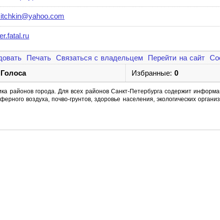
lisitchkin@yahoo.com
er.fatal.ru
довать
Печать
Связаться с владельцем
Перейти на сайт
Со
 Голоса
Избранные:
0
ика районов города. Для всех районов Санкт-Петербурга содержит информ
рного воздуха, почво-грунтов, здоровье населения, экологических организ