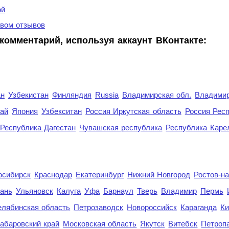
ой
вом отзывов
комментарий, используя аккаунт ВКонтакте:
ан
Узбекистан
Финляндия
Russia
Владимирская обл.
Владимир
рай
Япония
Узбекситан
Россия Иркутская область
Россия Респ
Республика Дагестан
Чувашская республика
Республика Каре
осибирск
Краснодар
Екатеринбург
Нижний Новгород
Ростов-н
ань
Ульяновск
Калуга
Уфа
Барнаул
Тверь
Владимир
Пермь
елябинская область
Петрозаводск
Новороссийск
Караганда
Ки
абаровский край
Московская область
Якутск
Витебск
Петроп