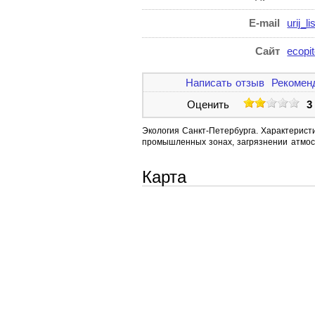
E-mail
urij_
Сайт
ecopit
Написать отзыв
Рекомен
Оценить
3
Экология Санкт-Петербурга. Характерист
промышленных зонах, загрязнении атмосфе
Карта