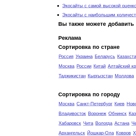
Экосайты с самой высокой оценк
Экосайты с наибольшим количест
Вы также можете добавить 
Реклама
Сортировка по стране
Россия
Украина
Беларусь
Казахст
Москва
России
Китай
Алтайский к
Таджикистан
Кыргызстан
Молдова
Cортировка по городу
Москва
Санкт-Петербург
Киев
Нов
Владивосток
Воронеж
Обнинск
Каз
Хабаровск
Чита
Вологда
Астана
Ч
Архангельск
Йошкар-Ола
Ковров
Х