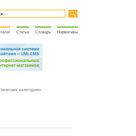
талог
Статьи
Словарь
Нормативы
атических категориях