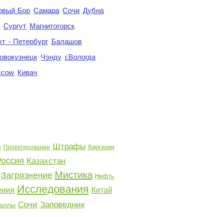
овый Бор
Самара
Сочи
Дубна
я
Сургут
Магнитогорск
кт - Петербург
Балашов
овокузнецк
Чэнду
г.Вологда
scow
Кивач
Штрафы
о
Киргизия
Проектирование
Россия
Казахстан
Мистика
Загрязнение
Нефть
Исследования
ения
Китай
Сочи
Заповедник
аллы