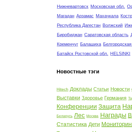
Нижневартовск
Московская обл.
Ор
Магадан
Арзамас
Махачкала
Кост
Республика Дагестан
Волжский
Иж
Биробиджан
Саратовская область
Кременчуг
Балашиха
Белгородская
Батайск Ростовской обл.
HELSINKI
Новостные тэги
Доклады
Новости
Статьи
Hitech
Выставки
Германия
Здоровье
Та
На
Конференции
Защита
Награды
Лес
В
Беларусь
Москва
Мониторин
Статистика
Дети