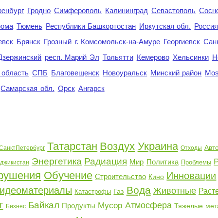
енбург
Гродно
Симферополь
Калининград
Севастополь
Сосн
рома
Тюмень
Республики Башкортостан
Иркутская обл.
Росси
евск
Брянск
Грозный
г. Комсомольск-на-Амуре
Георгиевск
Сан
Дзержинский
респ. Марий Эл
Тольятти
Кемерово
Хельсинки
Н
 область
СПБ
Благовещенск
Новоуральск
Минский район
Mo
Самарская обл.
Орск
Ангарск
Татарстан
Воздух
Украина
Авт
СанктПетербург
Отходы
Энергетика
Радиация
Мир
Политика
Проблемы
джикистан
рушения
Обучение
Инновации
Строительство
Кино
Вода
идеоматериалы
Животные
Раст
Газ
Катастрофы
г
Байкал
Атмосфера
Мусор
Продукты
Тяжелые мет
Бизнес