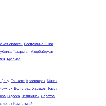
ская область
Республика Тыва
ублика Татарстан
Азербайджан
лия
Арзамас
а-Дону
Ташкент
Красноярск
Минск
Иркутск
Волгоград
Харьков
Томск
ров
Одесса
Челябинск
Саратов
авловск-Камчатский