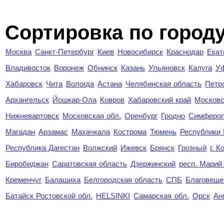
Cортировка по город
Москва
Санкт-Петербург
Киев
Новосибирск
Краснодар
Екат
Владивосток
Воронеж
Обнинск
Казань
Ульяновск
Калуга
У
Хабаровск
Чита
Вологда
Астана
Челябинская область
Петр
Архангельск
Йошкар-Ола
Ковров
Хабаровский край
Московс
Нижневартовск
Московская обл.
Оренбург
Гродно
Симферо
Магадан
Арзамас
Махачкала
Кострома
Тюмень
Республики
Республика Дагестан
Волжский
Ижевск
Брянск
Грозный
г. 
Биробиджан
Саратовская область
Дзержинский
респ. Марий
Кременчуг
Балашиха
Белгородская область
СПБ
Благовеще
Батайск Ростовской обл.
HELSINKI
Самарская обл.
Орск
Ан