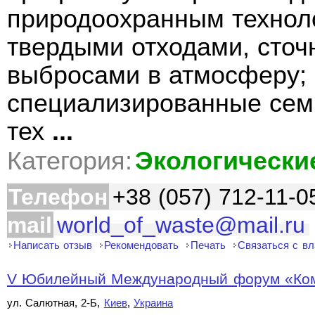
природоохранным технол
твердыми отходами, сто
выбросами в атмосферу;
специализированные сем
тех
...
Категория:
Экологически
Телефон
+38 (057) 712-11-0
mail
world_of_waste@mail.ru
Написать отзыв
Рекомендовать
Печать
Связаться с в
V Юбилейный Международный форум «Комп
ул. Салютная, 2-Б,
Киев
,
Украина