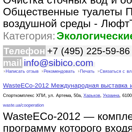
Очистка сточных вод и о
Общественные туалеты П
воздушной среды - Люфт
Категория:
Экологически
Телефон
+7 (495) 225-59-86
mail
info@sibico.com
Написать отзыв
Рекомендовать
Печать
Связаться с в
WasteECo-2012 Международная выставка и
Спорткомплекс ХПИ, ул. Артема, 50а,
Харьков
,
Украина
, 6100
waste.ua/cooperation
WasteECo-2012 — компле
программу которого вход