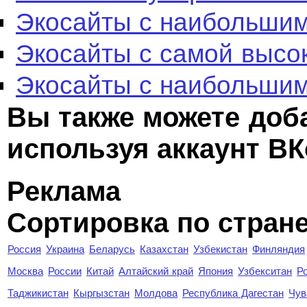
Экосайты с наибольшим
Экосайты с самой высо
Экосайты с наибольшим
Вы также можете доб
используя аккаунт ВК
Реклама
Сортировка по стран
Россия
Украина
Беларусь
Казахстан
Узбекистан
Финляндия
Москва
России
Китай
Алтайский край
Япония
Узбекситан
Р
Таджикистан
Кыргызстан
Молдова
Республика Дагестан
Чув