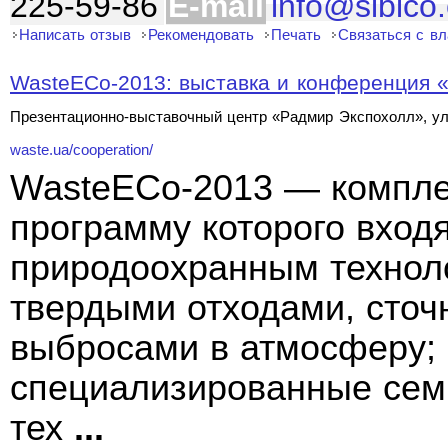
225-59-86
E-mail
info@sibico
Написать отзыв
Рекомендовать
Печать
Связаться с в
WasteECo-2013: выставка и конференция «
Презентационно-выставочный центр «Радмир Экспохолл», ул
waste.ua/cooperation/
WasteECo-2013 — компле
программу которого вход
природоохранным технол
твердыми отходами, сто
выбросами в атмосферу;
специализированные сем
тех
...