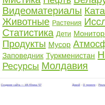
Видеоматериалы
Кат
Животные
Исс
Растения
Статистика
Монитор
Дети
Продукты
Атмос
Мусор
Н
Заповедник
Туркменистан
Молдавия
Ресурсы
Создание сайта — ИА Юника '07
Домой
·
О проекте
·
Рекл