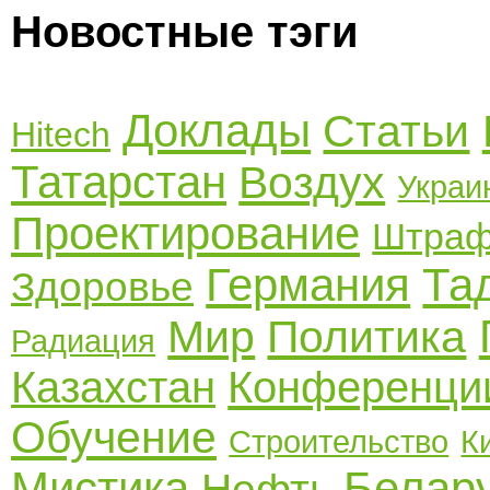
Новостные тэги
Доклады
Статьи
Hitech
Татарстан
Воздух
Украи
Проектирование
Штра
Германия
Та
Здоровье
Мир
Политика
Радиация
Казахстан
Конференци
Обучение
Строительство
К
Мистика
Белар
Нефть