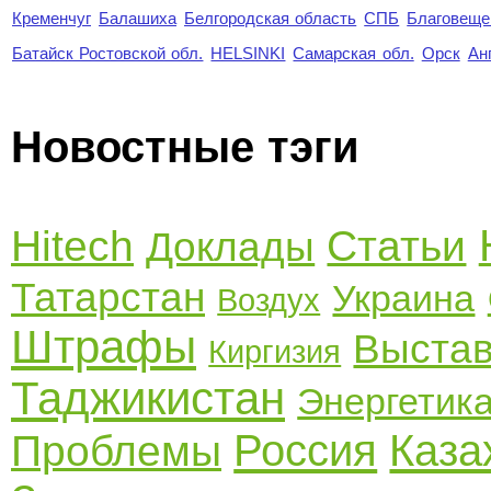
Кременчуг
Балашиха
Белгородская область
СПБ
Благовеще
Батайск Ростовской обл.
HELSINKI
Самарская обл.
Орск
Ан
Новостные тэги
Hitech
Статьи
Доклады
Татарстан
Украина
Воздух
Штрафы
Выстав
Киргизия
Таджикистан
Энергетик
Россия
Каза
Проблемы