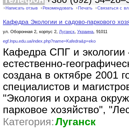
Написать отзыв
Рекомендовать
Печать
Связаться с в
Кафедра Экологии и садово-паркового хозя
ул. Оборонная 2, корпус 2,
Луганск
,
Украина
, 91011
egf.lnpu.edu.ua/index.php?name=Kafedra&p=eko
Кафедра СПГ и экологии
естественно-географиче
создана в октябре 2001 г
специалистов и магистро
"Экология и охрана окру
парковое хозяйство", "Л
Категория:
Луганск