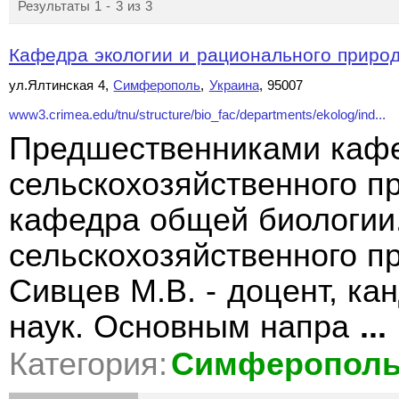
Результаты 1 - 3 из 3
Кафедра экологии и рационального природ
ул.Ялтинская 4,
Симферополь
,
Украина
, 95007
www3.crimea.edu/tnu/structure/bio_fac/departments/ekolog/ind...
Предшественниками каф
сельскохозяйственного пр
кафедра общей биологии
сельскохозяйственного п
Сивцев М.В. - доцент, ка
наук. Основным напра
...
Категория:
Симферопол