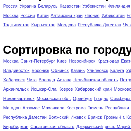
Россия
Украина
Беларусь
Казахстан
Узбекистан
Финляндия
Москва
России
Китай
Алтайский край
Япония
Узбекситан
Р
Таджикистан
Кыргызстан
Молдова
Республика Дагестан
Чув
Cортировка по город
Москва
Санкт-Петербург
Киев
Новосибирск
Краснодар
Екат
Владивосток
Воронеж
Обнинск
Казань
Ульяновск
Калуга
У
Хабаровск
Чита
Вологда
Астана
Челябинская область
Петр
Архангельск
Йошкар-Ола
Ковров
Хабаровский край
Московс
Нижневартовск
Московская обл.
Оренбург
Гродно
Симферо
Магадан
Арзамас
Махачкала
Кострома
Тюмень
Республики
Республика Дагестан
Волжский
Ижевск
Брянск
Грозный
г. 
Биробиджан
Саратовская область
Дзержинский
респ. Марий