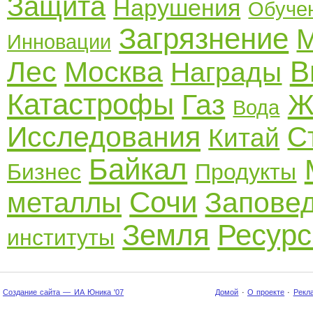
Защита
Нарушения
Обуче
Загрязнение
М
Инновации
В
Лес
Москва
Награды
Катастрофы
Газ
Ж
Вода
Исследования
С
Китай
Байкал
Бизнес
Продукты
Сочи
Запове
металлы
Земля
Ресур
институты
Создание сайта — ИА Юника '07
Домой
·
О проекте
·
Рекл