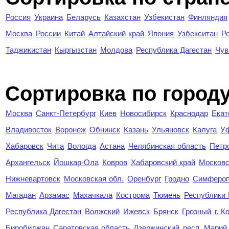
Россия
Украина
Беларусь
Казахстан
Узбекистан
Финляндия
Москва
России
Китай
Алтайский край
Япония
Узбекситан
Р
Таджикистан
Кыргызстан
Молдова
Республика Дагестан
Чув
Cортировка по город
Москва
Санкт-Петербург
Киев
Новосибирск
Краснодар
Екат
Владивосток
Воронеж
Обнинск
Казань
Ульяновск
Калуга
У
Хабаровск
Чита
Вологда
Астана
Челябинская область
Петр
Архангельск
Йошкар-Ола
Ковров
Хабаровский край
Московс
Нижневартовск
Московская обл.
Оренбург
Гродно
Симферо
Магадан
Арзамас
Махачкала
Кострома
Тюмень
Республики
Республика Дагестан
Волжский
Ижевск
Брянск
Грозный
г. 
Биробиджан
Саратовская область
Дзержинский
респ. Марий