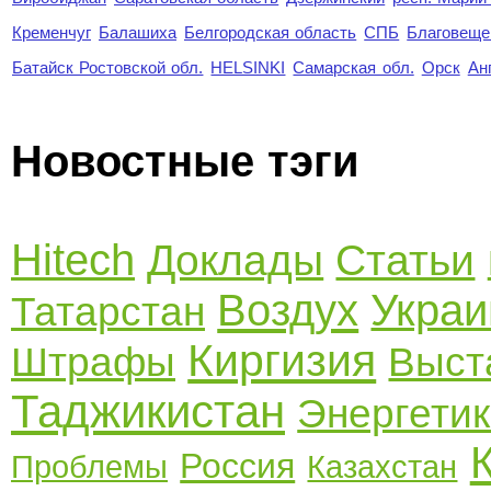
Кременчуг
Балашиха
Белгородская область
СПБ
Благовеще
Батайск Ростовской обл.
HELSINKI
Самарская обл.
Орск
Ан
Новостные тэги
Hitech
Доклады
Статьи
Воздух
Украи
Татарстан
Киргизия
Штрафы
Выст
Таджикистан
Энергети
Россия
Проблемы
Казахстан