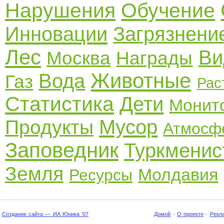
Нарушения
Обучение
Инновации
Загрязнени
Лес
Ви
Москва
Награды
Животные
Вода
Газ
Рас
Статистика
Дети
Монит
Мусор
Продукты
Атмосф
Заповедник
Туркменис
Земля
Молдавия
Ресурсы
Создание сайта — ИА Юника '07
Домой
·
О проекте
·
Рекл