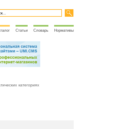
талог
Статьи
Словарь
Нормативы
атических категориях