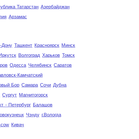
ублика Татарстан
Азербайджан
лия
Арзамас
а-Дону
Ташкент
Красноярск
Минск
Иркутск
Волгоград
Харьков
Томск
ров
Одесса
Челябинск
Саратов
авловск-Камчатский
овый Бор
Самара
Сочи
Дубна
я
Сургут
Магнитогорск
кт - Петербург
Балашов
овокузнецк
Чэнду
г.Вологда
scow
Кивач