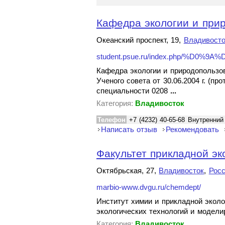
Кафедра экологии и прир
Океанский проспект, 19,
Владивосто
student.psue.ru/index.php/%D0
Кафедра экологии и природопользов
Ученого совета от 30.06.2004 г. (
специальности 0208
...
Категория:
Владивосток
Телефон
+7 (4232) 40-65-68 Внутренний
Написать отзыв
Рекомендовать
Факультет прикладной эк
Октябрьская, 27,
Владивосток
,
Рос
marbio-www.dvgu.ru/chemdept/
Институт химии и прикладной эколо
экологических технологий и модел
Категория:
Владивосток