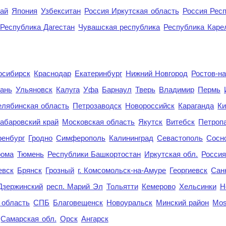
рай
Япония
Узбекситан
Россия Иркутская область
Россия Респ
Республика Дагестан
Чувашская республика
Республика Каре
осибирск
Краснодар
Екатеринбург
Нижний Новгород
Ростов-н
ань
Ульяновск
Калуга
Уфа
Барнаул
Тверь
Владимир
Пермь
елябинская область
Петрозаводск
Новороссийск
Караганда
Ки
абаровский край
Московская область
Якутск
Витебск
Петроп
енбург
Гродно
Симферополь
Калининград
Севастополь
Сосн
рома
Тюмень
Республики Башкортостан
Иркутская обл.
Росси
евск
Брянск
Грозный
г. Комсомольск-на-Амуре
Георгиевск
Сан
Дзержинский
респ. Марий Эл
Тольятти
Кемерово
Хельсинки
Н
 область
СПБ
Благовещенск
Новоуральск
Минский район
Mo
Самарская обл.
Орск
Ангарск