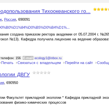
одопользования Тихоокеанского го...
к
,
Россия
, 690091
%9A%D0%B0%D1%84%D0%B5%D0%B4%D1%...
ания создана приказом ректора академии от 05.07.2004 г. №26
протокол №13). Кафедра получила лицензию на ведение образов
 телефон: 156
E-mail
ecology1@inbox.ru
Печать
Связаться с владельцем
Перейти на сайт
Сообщ
ологии ДВГУ
сия
, 690950
гии Факультет прикладной экологии * Кафедра прикладной эк
ирования физико-химических процессов