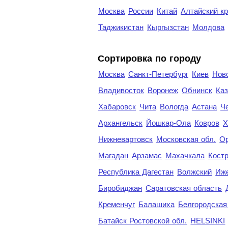
Москва
России
Китай
Алтайский к
Таджикистан
Кыргызстан
Молдова
Cортировка по городу
Москва
Санкт-Петербург
Киев
Нов
Владивосток
Воронеж
Обнинск
Каз
Хабаровск
Чита
Вологда
Астана
Ч
Архангельск
Йошкар-Ола
Ковров
Х
Нижневартовск
Московская обл.
Ор
Магадан
Арзамас
Махачкала
Кост
Республика Дагестан
Волжский
Иж
Биробиджан
Саратовская область
Кременчуг
Балашиха
Белгородская
Батайск Ростовской обл.
HELSINKI