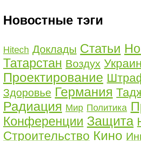
Новостные тэги
Статьи
Но
Доклады
Hitech
Татарстан
Украи
Воздух
Проектирование
Штра
Германия
Тад
Здоровье
Радиация
П
Мир
Политика
Защита
Конференции
Кино
Строительство
Ин