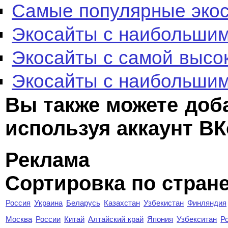
Самые популярные эко
Экосайты с наибольшим
Экосайты с самой высо
Экосайты с наибольшим
Вы также можете доб
используя аккаунт ВК
Реклама
Сортировка по стран
Россия
Украина
Беларусь
Казахстан
Узбекистан
Финляндия
Москва
России
Китай
Алтайский край
Япония
Узбекситан
Р