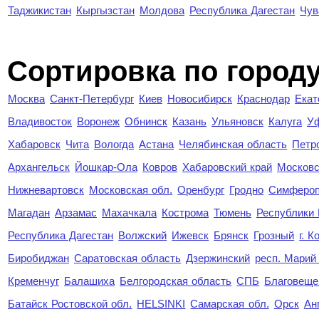
Таджикистан
Кыргызстан
Молдова
Республика Дагестан
Чув
Cортировка по город
Москва
Санкт-Петербург
Киев
Новосибирск
Краснодар
Екат
Владивосток
Воронеж
Обнинск
Казань
Ульяновск
Калуга
У
Хабаровск
Чита
Вологда
Астана
Челябинская область
Петр
Архангельск
Йошкар-Ола
Ковров
Хабаровский край
Московс
Нижневартовск
Московская обл.
Оренбург
Гродно
Симферо
Магадан
Арзамас
Махачкала
Кострома
Тюмень
Республики
Республика Дагестан
Волжский
Ижевск
Брянск
Грозный
г. 
Биробиджан
Саратовская область
Дзержинский
респ. Марий
Кременчуг
Балашиха
Белгородская область
СПБ
Благовеще
Батайск Ростовской обл.
HELSINKI
Самарская обл.
Орск
Ан