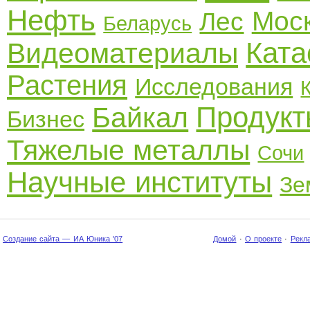
Нефть
Мос
Лес
Беларусь
Кат
Видеоматериалы
Растения
Исследования
Продукт
Байкал
Бизнес
Тяжелые металлы
Сочи
Научные институты
Зе
Создание сайта — ИА Юника '07
Домой
·
О проекте
·
Рекл