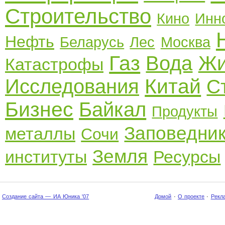
Строительство
Кино
Инн
Нефть
Беларусь
Лес
Москва
Газ
Вода
Жи
Катастрофы
Китай
Исследования
С
Бизнес
Байкал
Продукты
Заповедни
металлы
Сочи
Земля
институты
Ресурсы
Создание сайта — ИА Юника '07
Домой
·
О проекте
·
Рекл