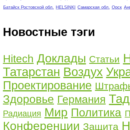
Батайск Ростовской обл.
HELSINKI
Самарская обл.
Орск
Ан
Новостные тэги
Н
Доклады
Hitech
Статьи
Татарстан
Воздух
Укр
Проектирование
Штраф
Тад
Здоровье
Германия
Мир
Политика
Радиация
П
Н
Конференции
Защита