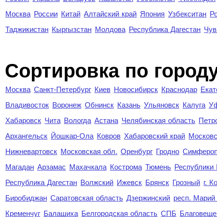
Москва
России
Китай
Алтайский край
Япония
Узбекситан
Р
Таджикистан
Кыргызстан
Молдова
Республика Дагестан
Чув
Cортировка по город
Москва
Санкт-Петербург
Киев
Новосибирск
Краснодар
Екат
Владивосток
Воронеж
Обнинск
Казань
Ульяновск
Калуга
У
Хабаровск
Чита
Вологда
Астана
Челябинская область
Петр
Архангельск
Йошкар-Ола
Ковров
Хабаровский край
Московс
Нижневартовск
Московская обл.
Оренбург
Гродно
Симферо
Магадан
Арзамас
Махачкала
Кострома
Тюмень
Республики
Республика Дагестан
Волжский
Ижевск
Брянск
Грозный
г. 
Биробиджан
Саратовская область
Дзержинский
респ. Марий
Кременчуг
Балашиха
Белгородская область
СПБ
Благовеще