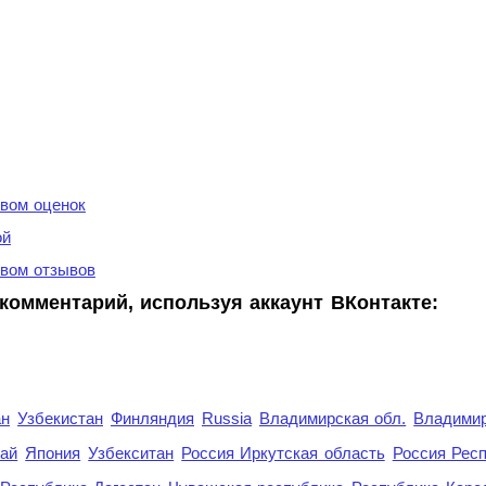
вом оценок
ой
вом отзывов
комментарий, используя аккаунт ВКонтакте:
ан
Узбекистан
Финляндия
Russia
Владимирская обл.
Владимир
рай
Япония
Узбекситан
Россия Иркутская область
Россия Респ