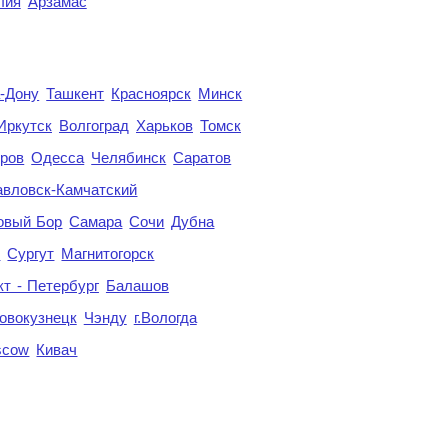
лия
Арзамас
а-Дону
Ташкент
Красноярск
Минск
Иркутск
Волгоград
Харьков
Томск
ров
Одесса
Челябинск
Саратов
авловск-Камчатский
овый Бор
Самара
Сочи
Дубна
я
Сургут
Магнитогорск
кт - Петербург
Балашов
овокузнецк
Чэнду
г.Вологда
scow
Кивач