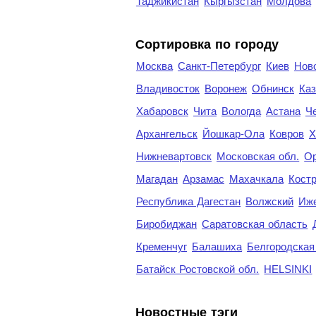
Таджикистан
Кыргызстан
Молдова
Cортировка по городу
Москва
Санкт-Петербург
Киев
Нов
Владивосток
Воронеж
Обнинск
Каз
Хабаровск
Чита
Вологда
Астана
Ч
Архангельск
Йошкар-Ола
Ковров
Х
Нижневартовск
Московская обл.
Ор
Магадан
Арзамас
Махачкала
Кост
Республика Дагестан
Волжский
Иж
Биробиджан
Саратовская область
Кременчуг
Балашиха
Белгородская
Батайск Ростовской обл.
HELSINKI
Новостные тэги