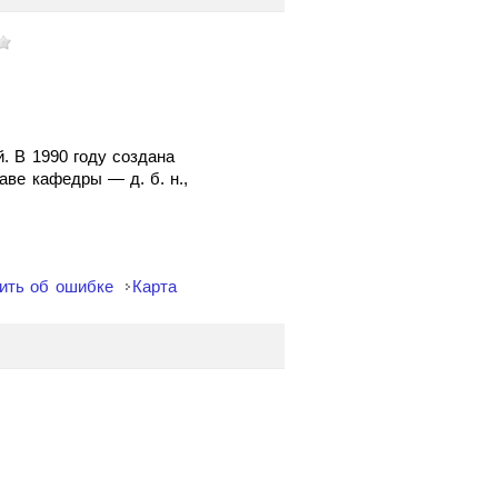
. В 1990 году создана
аве кафедры — д. б. н.,
ить об ошибке
Карта