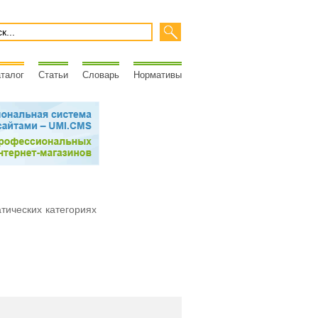
талог
Статьи
Словарь
Нормативы
атических категориях