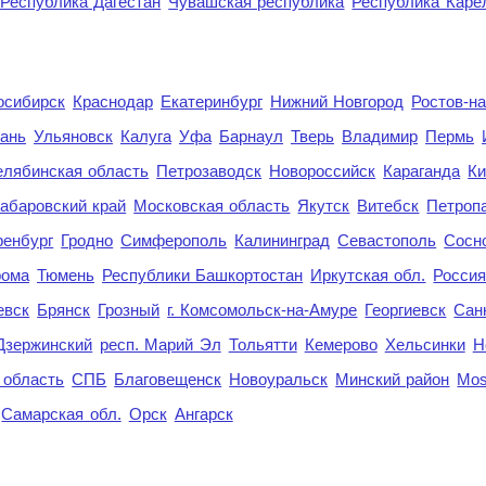
Республика Дагестан
Чувашская республика
Республика Каре
осибирск
Краснодар
Екатеринбург
Нижний Новгород
Ростов-н
ань
Ульяновск
Калуга
Уфа
Барнаул
Тверь
Владимир
Пермь
елябинская область
Петрозаводск
Новороссийск
Караганда
Ки
абаровский край
Московская область
Якутск
Витебск
Петроп
енбург
Гродно
Симферополь
Калининград
Севастополь
Сосн
рома
Тюмень
Республики Башкортостан
Иркутская обл.
Росси
евск
Брянск
Грозный
г. Комсомольск-на-Амуре
Георгиевск
Сан
Дзержинский
респ. Марий Эл
Тольятти
Кемерово
Хельсинки
Н
 область
СПБ
Благовещенск
Новоуральск
Минский район
Mo
Самарская обл.
Орск
Ангарск