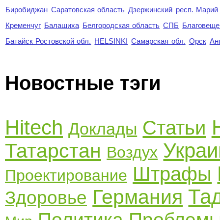
Биробиджан
Саратовская область
Дзержинский
респ. Марий
Кременчуг
Балашиха
Белгородская область
СПБ
Благовеще
Батайск Ростовской обл.
HELSINKI
Самарская обл.
Орск
Ан
Новостные тэги
Hitech
Статьи
Доклады
Украи
Татарстан
Воздух
Штрафы
Проектирование
Та
Германия
Здоровье
Политика
Проблем