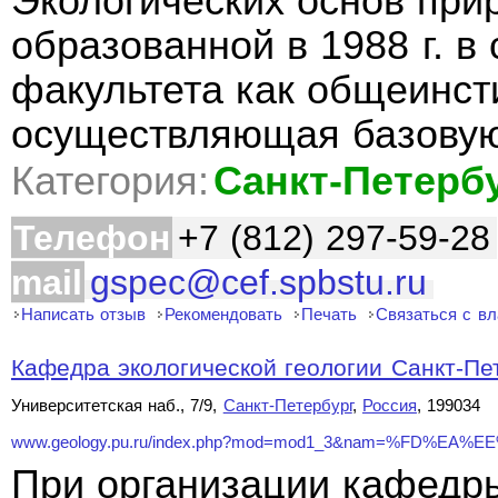
Экологических основ при
образованной в 1988 г. в
факультета как общеинст
осуществляющая базовую
Категория:
Санкт-Петерб
Телефон
+7 (812) 297-59-28
mail
gspec@cef.spbstu.ru
Написать отзыв
Рекомендовать
Печать
Связаться с в
Кафедра экологической геологии Санкт-Пете
Университетская наб., 7/9,
Санкт-Петербург
,
Россия
, 199034
www.geology.pu.ru/index.php?mod=mod1_3&nam=%FD%EA%E
При организации кафедры 