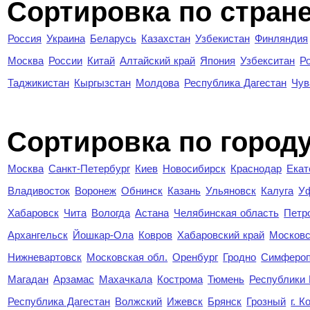
Сортировка по стран
Россия
Украина
Беларусь
Казахстан
Узбекистан
Финляндия
Москва
России
Китай
Алтайский край
Япония
Узбекситан
Р
Таджикистан
Кыргызстан
Молдова
Республика Дагестан
Чув
Cортировка по город
Москва
Санкт-Петербург
Киев
Новосибирск
Краснодар
Екат
Владивосток
Воронеж
Обнинск
Казань
Ульяновск
Калуга
У
Хабаровск
Чита
Вологда
Астана
Челябинская область
Петр
Архангельск
Йошкар-Ола
Ковров
Хабаровский край
Московс
Нижневартовск
Московская обл.
Оренбург
Гродно
Симферо
Магадан
Арзамас
Махачкала
Кострома
Тюмень
Республики
Республика Дагестан
Волжский
Ижевск
Брянск
Грозный
г. 