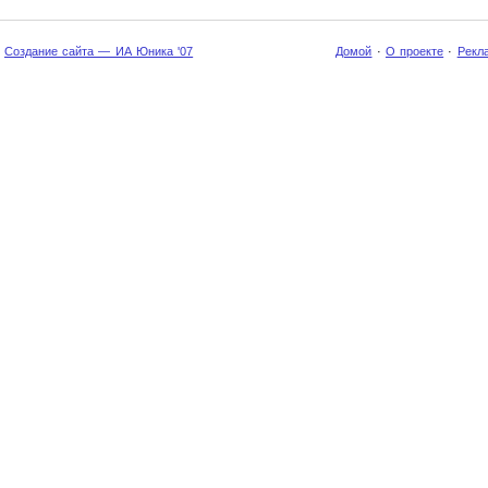
Создание сайта — ИА Юника '07
Домой
·
О проекте
·
Рекл