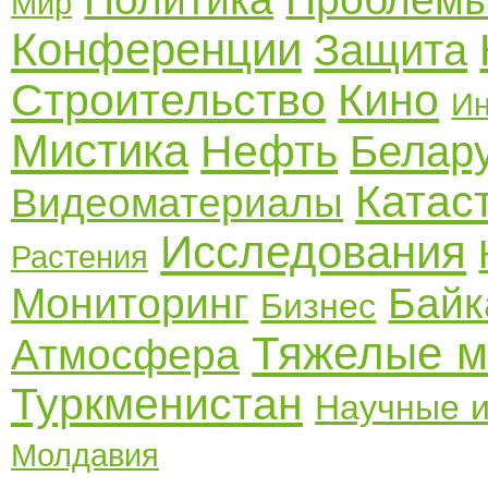
Мир
Конференции
Защита
Строительство
Кино
Ин
Мистика
Нефть
Белар
Катас
Видеоматериалы
Исследования
Растения
Мониторинг
Байк
Бизнес
Тяжелые м
Атмосфера
Туркменистан
Научные и
Молдавия