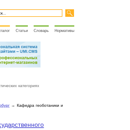
талог
Статьи
Словарь
Нормативы
атических категориях
рбург
→ Кафедра геоботаники и
сударственного