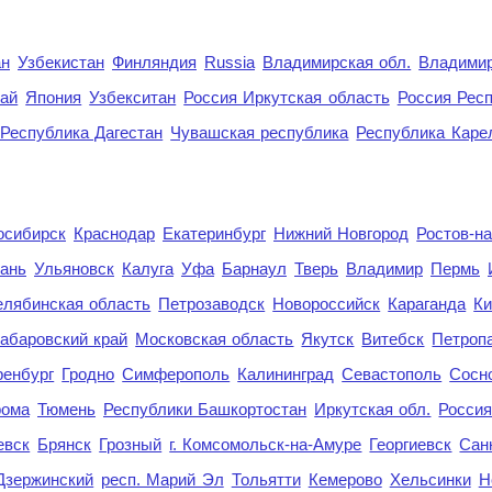
ан
Узбекистан
Финляндия
Russia
Владимирская обл.
Владимир
рай
Япония
Узбекситан
Россия Иркутская область
Россия Респ
Республика Дагестан
Чувашская республика
Республика Каре
осибирск
Краснодар
Екатеринбург
Нижний Новгород
Ростов-н
ань
Ульяновск
Калуга
Уфа
Барнаул
Тверь
Владимир
Пермь
елябинская область
Петрозаводск
Новороссийск
Караганда
Ки
абаровский край
Московская область
Якутск
Витебск
Петроп
енбург
Гродно
Симферополь
Калининград
Севастополь
Сосн
рома
Тюмень
Республики Башкортостан
Иркутская обл.
Росси
евск
Брянск
Грозный
г. Комсомольск-на-Амуре
Георгиевск
Сан
Дзержинский
респ. Марий Эл
Тольятти
Кемерово
Хельсинки
Н