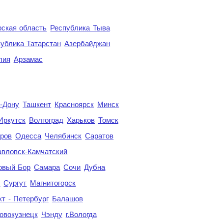
ская область
Республика Тыва
ублика Татарстан
Азербайджан
лия
Арзамас
а-Дону
Ташкент
Красноярск
Минск
Иркутск
Волгоград
Харьков
Томск
ров
Одесса
Челябинск
Саратов
авловск-Камчатский
овый Бор
Самара
Сочи
Дубна
я
Сургут
Магнитогорск
кт - Петербург
Балашов
овокузнецк
Чэнду
г.Вологда