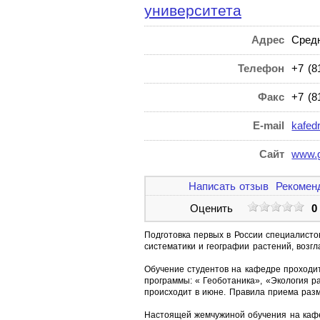
университета
Адрес
Средн
Телефон
+7 (8
Факс
+7 (8
E-mail
kafed
Сайт
www.g
Написать отзыв
Рекомен
Оценить
0
Подготовка первых в России специалисто
систематики и географии растений, возгл
Обучение студентов на кафедре проходит 
программы: « Геоботаника», «Экология р
происходит в июне. Правила приема раз
Настоящей жемчужиной обучения на кафе