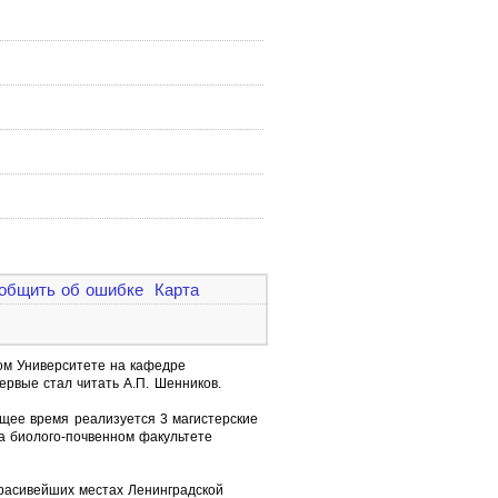
общить об ошибке
Карта
ном Университете на кафедре
ервые стал читать А.П. Шенников.
оящее время реализуется 3 магистерские
а биолого-почвенном факультете
расивейших местах Ленинградской