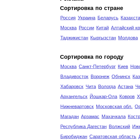
Сортировка по стране
Россия
Украина
Беларусь
Казахст
Москва
России
Китай
Алтайский к
Таджикистан
Кыргызстан
Молдова
Cортировка по городу
Москва
Санкт-Петербург
Киев
Нов
Владивосток
Воронеж
Обнинск
Каз
Хабаровск
Чита
Вологда
Астана
Ч
Архангельск
Йошкар-Ола
Ковров
Х
Нижневартовск
Московская обл.
Ор
Магадан
Арзамас
Махачкала
Кост
Республика Дагестан
Волжский
Иж
Биробиджан
Саратовская область