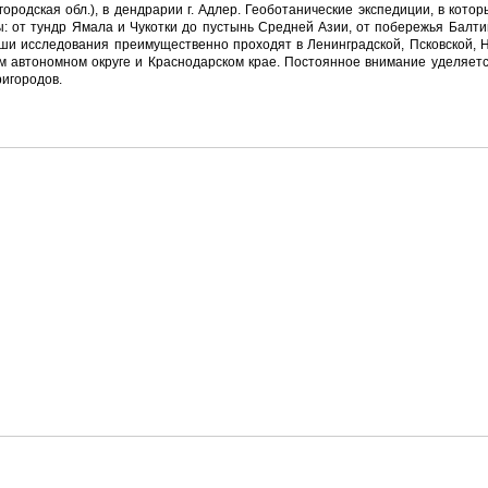
городская обл.), в дендрарии г. Адлер. Геоботанические экспедиции, в кото
: от тундр Ямала и Чукотки до пустынь Средней Азии, от побережья Балти
ши исследования преимущественно проходят в Ленинградской, Псковской, Н
м автономном округе и Краснодарском крае. Постоянное внимание уделяетс
ригородов.