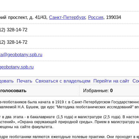
ий проспект, д. 41/43,
Санкт-Петербург
,
Россия
, 199034
12) 328-14-72
12) 328-14-72
ra@geobotany.spb.ru
eobotany.spb.ru
довать
Печать
Связаться с владельцем
Перейти на сайт
Со
 голосовать
Избранные:
0
в-геоботаников была начата в 1919 г. в Санкт-Петербургском Государствен
авляемой Н.А. Бушем, где курс "Методика геоботанических исследований" вп
в два этапа - в бакалавриате (1,5 года) и магистратуре (2,5 года). В наст
астений», «Охрана окружающей природной среды». Прием в магистратуру н
мещены на сайте факультета.
дре геоботаники являются ежегодные полевые практики. Они проходят в к