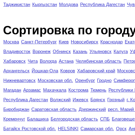
Таджикистан
Кыргызстан
Молдова
Республика Дагестан
Чув
Cортировка по город
Москва
Санкт-Петербург
Киев
Новосибирск
Краснодар
Екат
Владивосток
Воронеж
Обнинск
Казань
Ульяновск
Калуга
У
Хабаровск
Чита
Вологда
Астана
Челябинская область
Петр
Архангельск
Йошкар-Ола
Ковров
Хабаровский край
Московс
Нижневартовск
Московская обл.
Оренбург
Гродно
Симферо
Магадан
Арзамас
Махачкала
Кострома
Тюмень
Республики
Республика Дагестан
Волжский
Ижевск
Брянск
Грозный
г. 
Биробиджан
Саратовская область
Дзержинский
респ. Марий
Кременчуг
Балашиха
Белгородская область
СПБ
Благовеще
Батайск Ростовской обл.
HELSINKI
Самарская обл.
Орск
Ан