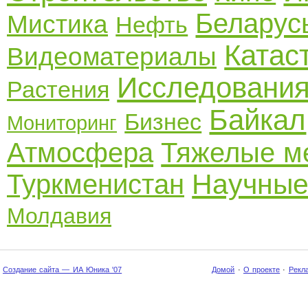
Беларус
Мистика
Нефть
Катас
Видеоматериалы
Исследовани
Растения
Байкал
Бизнес
Мониторинг
Атмосфера
Тяжелые м
Научные
Туркменистан
Молдавия
Создание сайта — ИА Юника '07
Домой
·
О проекте
·
Рекл