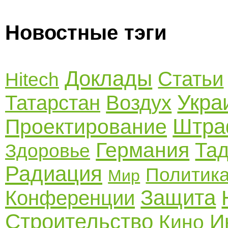
Новостные тэги
Доклады
Статьи
Hitech
Укра
Татарстан
Воздух
Штр
Проектирование
Германия
Та
Здоровье
Радиация
Политик
Мир
Защита
Конференции
Строительство
И
Кино