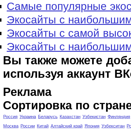
Самые популярные эко
Экосайты с наибольшим
Экосайты с самой высо
Экосайты с наибольшим
Вы также можете доб
используя аккаунт ВК
Реклама
Сортировка по стран
Россия
Украина
Беларусь
Казахстан
Узбекистан
Финляндия
Москва
России
Китай
Алтайский край
Япония
Узбекситан
Р