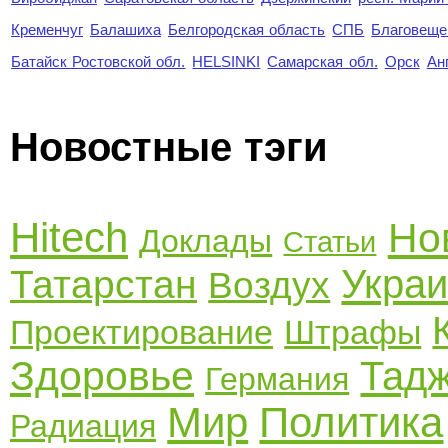
Кременчуг
Балашиха
Белгородская область
СПБ
Благовеще
Батайск Ростовской обл.
HELSINKI
Самарская обл.
Орск
Ан
Новостные тэги
Hitech
Но
Доклады
Статьи
Укра
Татарстан
Воздух
Проектирование
Штрафы
Здоровье
Тадж
Германия
Мир
Политика
Радиация