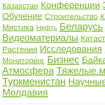
Конференции
Казахстан
Обучение
Строительство
К
Беларусь
Мистика
Нефть
Видеоматериалы
Катас
Исследования
Растения
Бизнес
Байк
Мониторинг
Атмосфера
Тяжелые 
Туркменистан
Научные
Молдавия