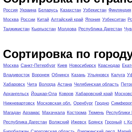
Россия
Украина
Беларусь
Казахстан
Узбекистан
Финляндия
Москва
России
Китай
Алтайский край
Япония
Узбекситан
Р
Таджикистан
Кыргызстан
Молдова
Республика Дагестан
Чув
Cортировка по город
Москва
Санкт-Петербург
Киев
Новосибирск
Краснодар
Екат
Владивосток
Воронеж
Обнинск
Казань
Ульяновск
Калуга
У
Хабаровск
Чита
Вологда
Астана
Челябинская область
Петр
Архангельск
Йошкар-Ола
Ковров
Хабаровский край
Московс
Нижневартовск
Московская обл.
Оренбург
Гродно
Симферо
Магадан
Арзамас
Махачкала
Кострома
Тюмень
Республики
Республика Дагестан
Волжский
Ижевск
Брянск
Грозный
г. 
Биробиджан
Саратовская область
Дзержинский
респ. Марий