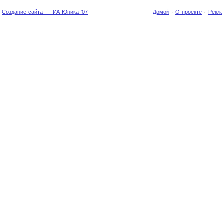
Создание сайта — ИА Юника '07
Домой
·
О проекте
·
Рекл