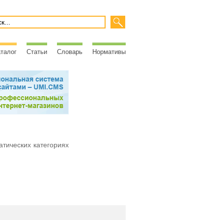
талог
Статьи
Словарь
Нормативы
атических категориях