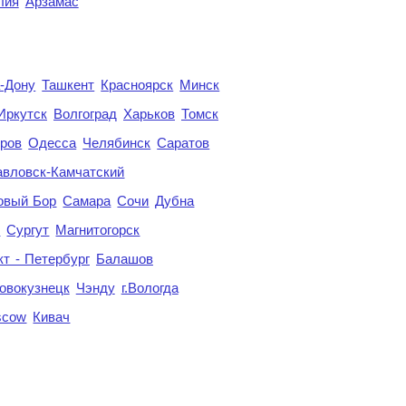
лия
Арзамас
а-Дону
Ташкент
Красноярск
Минск
Иркутск
Волгоград
Харьков
Томск
ров
Одесса
Челябинск
Саратов
авловск-Камчатский
овый Бор
Самара
Сочи
Дубна
я
Сургут
Магнитогорск
кт - Петербург
Балашов
овокузнецк
Чэнду
г.Вологда
scow
Кивач