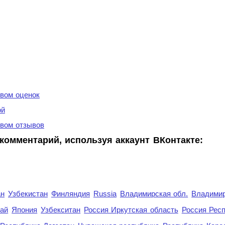
вом оценок
ой
вом отзывов
комментарий, используя аккаунт ВКонтакте:
ан
Узбекистан
Финляндия
Russia
Владимирская обл.
Владимир
рай
Япония
Узбекситан
Россия Иркутская область
Россия Респ