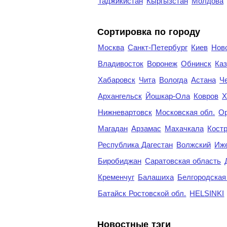
Таджикистан
Кыргызстан
Молдова
Cортировка по городу
Москва
Санкт-Петербург
Киев
Нов
Владивосток
Воронеж
Обнинск
Каз
Хабаровск
Чита
Вологда
Астана
Ч
Архангельск
Йошкар-Ола
Ковров
Х
Нижневартовск
Московская обл.
Ор
Магадан
Арзамас
Махачкала
Кост
Республика Дагестан
Волжский
Иж
Биробиджан
Саратовская область
Кременчуг
Балашиха
Белгородская
Батайск Ростовской обл.
HELSINKI
Новостные тэги