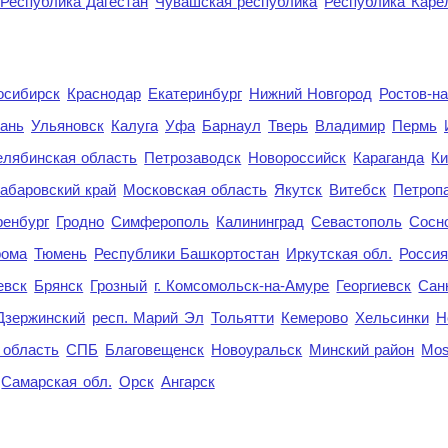
Республика Дагестан
Чувашская республика
Республика Каре
осибирск
Краснодар
Екатеринбург
Нижний Новгород
Ростов-н
ань
Ульяновск
Калуга
Уфа
Барнаул
Тверь
Владимир
Пермь
елябинская область
Петрозаводск
Новороссийск
Караганда
Ки
абаровский край
Московская область
Якутск
Витебск
Петроп
енбург
Гродно
Симферополь
Калининград
Севастополь
Сосн
рома
Тюмень
Республики Башкортостан
Иркутская обл.
Росси
евск
Брянск
Грозный
г. Комсомольск-на-Амуре
Георгиевск
Сан
Дзержинский
респ. Марий Эл
Тольятти
Кемерово
Хельсинки
Н
 область
СПБ
Благовещенск
Новоуральск
Минский район
Mo
Самарская обл.
Орск
Ангарск