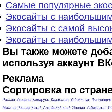
Самые популярные эко
Экосайты с наибольшим
Экосайты с самой высо
Экосайты с наибольшим
Вы также можете доб
используя аккаунт ВК
Реклама
Сортировка по стран
Россия
Украина
Беларусь
Казахстан
Узбекистан
Финляндия
Москва
России
Китай
Алтайский край
Япония
Узбекситан
Р