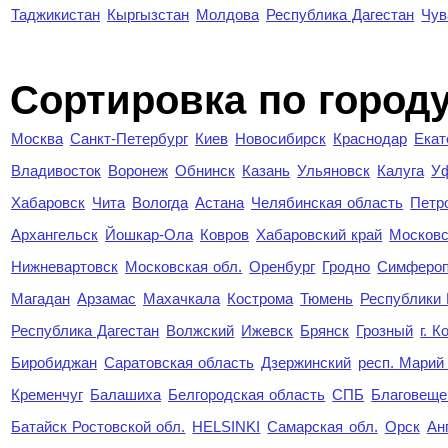
Таджикистан
Кыргызстан
Молдова
Республика Дагестан
Чув
Cортировка по город
Москва
Санкт-Петербург
Киев
Новосибирск
Краснодар
Екат
Владивосток
Воронеж
Обнинск
Казань
Ульяновск
Калуга
У
Хабаровск
Чита
Вологда
Астана
Челябинская область
Петр
Архангельск
Йошкар-Ола
Ковров
Хабаровский край
Московс
Нижневартовск
Московская обл.
Оренбург
Гродно
Симферо
Магадан
Арзамас
Махачкала
Кострома
Тюмень
Республики
Республика Дагестан
Волжский
Ижевск
Брянск
Грозный
г. 
Биробиджан
Саратовская область
Дзержинский
респ. Марий
Кременчуг
Балашиха
Белгородская область
СПБ
Благовеще
Батайск Ростовской обл.
HELSINKI
Самарская обл.
Орск
Ан