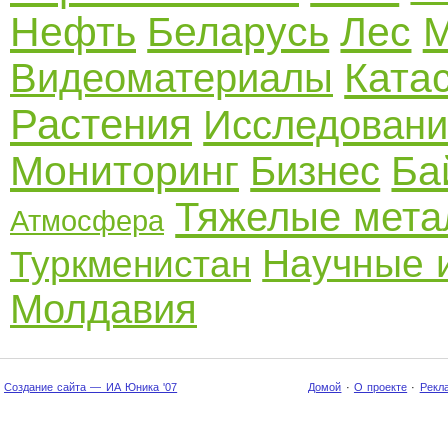
Нефть
Беларусь
Лес
М
Ката
Видеоматериалы
Растения
Исследовани
Мониторинг
Ба
Бизнес
Тяжелые мет
Атмосфера
Научные 
Туркменистан
Молдавия
Создание сайта — ИА Юника '07
Домой
·
О проекте
·
Рекл