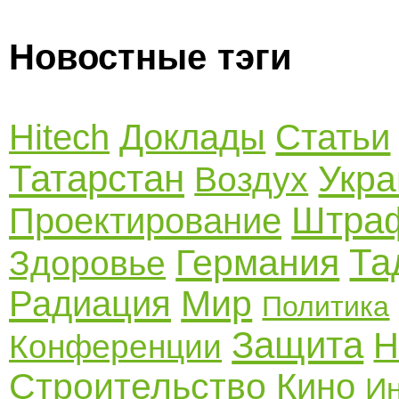
Новостные тэги
Hitech
Доклады
Статьи
Татарстан
Укра
Воздух
Штра
Проектирование
Та
Германия
Здоровье
Мир
Радиация
Политика
Защита
Н
Конференции
Строительство
Кино
И