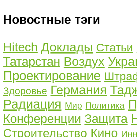
Новостные тэги
Доклады
Hitech
Статьи
Воздух
Укра
Татарстан
Проектирование
Штра
Германия
Тад
Здоровье
Радиация
П
Мир
Политика
Конференции
Защита
Кино
Строительство
Инн