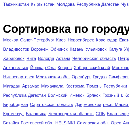
Таджикистан
Кыргызстан
Молдова
Республика Дагестан
Чув
Cортировка по город
Москва
Санкт-Петербург
Киев
Новосибирск
Краснодар
Екат
Владивосток
Воронеж
Обнинск
Казань
Ульяновск
Калуга
У
Хабаровск
Чита
Вологда
Астана
Челябинская область
Петр
Архангельск
Йошкар-Ола
Ковров
Хабаровский край
Московс
Нижневартовск
Московская обл.
Оренбург
Гродно
Симферо
Магадан
Арзамас
Махачкала
Кострома
Тюмень
Республики
Республика Дагестан
Волжский
Ижевск
Брянск
Грозный
г. 
Биробиджан
Саратовская область
Дзержинский
респ. Марий
Кременчуг
Балашиха
Белгородская область
СПБ
Благовеще
Батайск Ростовской обл.
HELSINKI
Самарская обл.
Орск
Ан