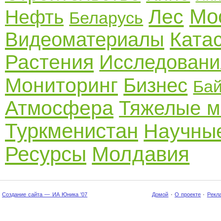
Мо
Лес
Нефть
Беларусь
Ката
Видеоматериалы
Растения
Исследовани
Мониторинг
Бизнес
Ба
Атмосфера
Тяжелые м
Туркменистан
Научные
Ресурсы
Молдавия
Создание сайта — ИА Юника '07
Домой
·
О проекте
·
Рекл