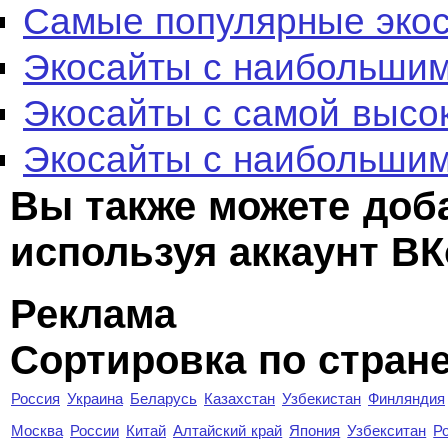
Самые популярные эко
Экосайты с наибольшим
Экосайты с самой высо
Экосайты с наибольшим
Вы также можете доб
используя аккаунт ВК
Реклама
Сортировка по стран
Россия
Украина
Беларусь
Казахстан
Узбекистан
Финляндия
Москва
России
Китай
Алтайский край
Япония
Узбекситан
Р