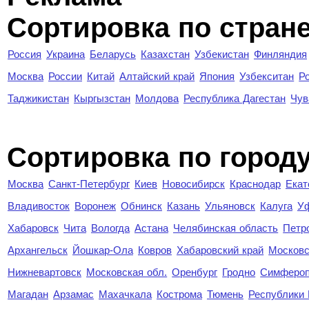
Сортировка по стран
Россия
Украина
Беларусь
Казахстан
Узбекистан
Финляндия
Москва
России
Китай
Алтайский край
Япония
Узбекситан
Р
Таджикистан
Кыргызстан
Молдова
Республика Дагестан
Чув
Cортировка по город
Москва
Санкт-Петербург
Киев
Новосибирск
Краснодар
Екат
Владивосток
Воронеж
Обнинск
Казань
Ульяновск
Калуга
У
Хабаровск
Чита
Вологда
Астана
Челябинская область
Петр
Архангельск
Йошкар-Ола
Ковров
Хабаровский край
Московс
Нижневартовск
Московская обл.
Оренбург
Гродно
Симферо
Магадан
Арзамас
Махачкала
Кострома
Тюмень
Республики