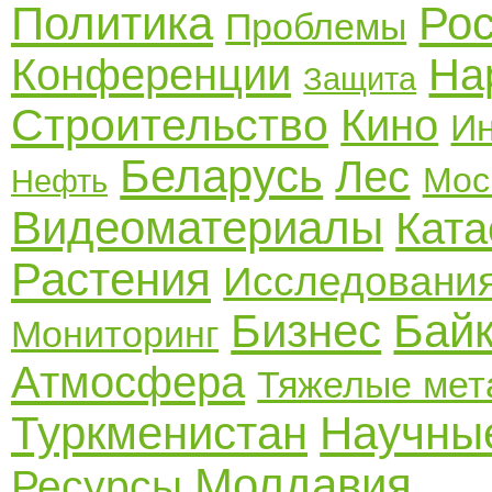
Политика
Ро
Проблемы
Конференции
На
Защита
Строительство
Кино
И
Беларусь
Лес
Мос
Нефть
Видеоматериалы
Кат
Растения
Исследовани
Бизнес
Бай
Мониторинг
Атмосфера
Тяжелые мет
Туркменистан
Научны
Молдавия
Ресурсы