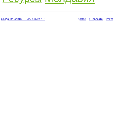
Создание сайта — ИА Юника '07
Домой
·
О проекте
·
Рекл