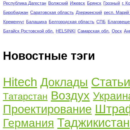
Республика Дагестан
Волжский
Ижевск
Брянск
Грозный
г. 
Биробиджан
Саратовская область
Дзержинский
респ. Марий
Кременчуг
Балашиха
Белгородская область
СПБ
Благовеще
Батайск Ростовской обл.
HELSINKI
Самарская обл.
Орск
Ан
Новостные тэги
Hitech
Стать
Доклады
Воздух
Украин
Татарстан
Штра
Проектирование
Таджикистан
Германия