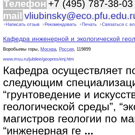
Телефон
+7 (495) 787-38-03
mail
vliubinsky@eco.pfu.edu.r
Написать отзыв
Рекомендовать
Печать
Связаться с в
Кафедра инженерной и экологической гео
Воробьевы горы,
Москва
,
Россия
, 119899
www.msu.ru/jubilee/geopres/enj.htm
Кафедра осуществляет по
следующим специализация
“грунтоведение и искусст
геологической среды”, “эк
магистров геологии по м
“инженерная ге
...