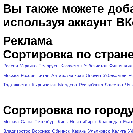
Вы также можете доб
используя аккаунт ВК
Реклама
Сортировка по стран
Россия
Украина
Беларусь
Казахстан
Узбекистан
Финляндия
Москва
России
Китай
Алтайский край
Япония
Узбекситан
Р
Таджикистан
Кыргызстан
Молдова
Республика Дагестан
Чув
Cортировка по город
Москва
Санкт-Петербург
Киев
Новосибирск
Краснодар
Екат
Владивосток
Воронеж
Обнинск
Казань
Ульяновск
Калуга
У