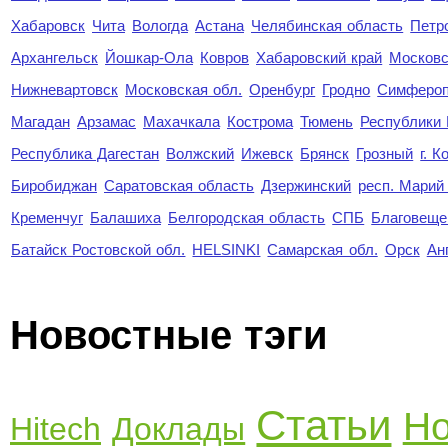
Хабаровск
Чита
Вологда
Астана
Челябинская область
Петр
Архангельск
Йошкар-Ола
Ковров
Хабаровский край
Московс
Нижневартовск
Московская обл.
Оренбург
Гродно
Симферо
Магадан
Арзамас
Махачкала
Кострома
Тюмень
Республики
Республика Дагестан
Волжский
Ижевск
Брянск
Грозный
г. 
Биробиджан
Саратовская область
Дзержинский
респ. Марий
Кременчуг
Балашиха
Белгородская область
СПБ
Благовеще
Батайск Ростовской обл.
HELSINKI
Самарская обл.
Орск
Ан
Новостные тэги
Статьи
Но
Hitech
Доклады