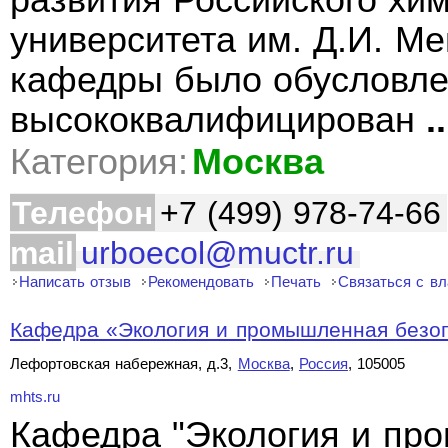
развития Российского хим
университета им. Д.И. М
кафедры было обусловле
высококвалифицирован
..
Категория:
Москва
Телефон
+7 (499) 978-74-66
mail
urboecol@muctr.ru
Написать отзыв
Рекомендовать
Печать
Связаться с в
Кафедра «Экология и промышленная безопа
Лефортовская набережная, д.3,
Москва
,
Россия
, 105005
mhts.ru
Кафедра "Экология и пр