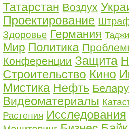
Татарстан
Укра
Воздух
Проектирование
Штра
Германия
Здоровье
Таджи
Мир
Политика
Проблем
Защита
Н
Конференции
Кино
Строительство
И
Мистика
Нефть
Белару
Видеоматериалы
Катас
Исследования
Растения
Байк
Бизнес
Мониторинг