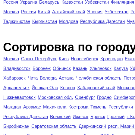
Россия
Украина
Беларусь
Казахстан
Узбекистан
Финляндия
Москва
России
Китай
Алтайский край
Япония
Узбекситан
Р
Таджикистан
Кыргызстан
Молдова
Республика Дагестан
Чув
Cортировка по город
Москва
Санкт-Петербург
Киев
Новосибирск
Краснодар
Екат
Владивосток
Воронеж
Обнинск
Казань
Ульяновск
Калуга
У
Хабаровск
Чита
Вологда
Астана
Челябинская область
Петр
Архангельск
Йошкар-Ола
Ковров
Хабаровский край
Московс
Нижневартовск
Московская обл.
Оренбург
Гродно
Симферо
Магадан
Арзамас
Махачкала
Кострома
Тюмень
Республики
Республика Дагестан
Волжский
Ижевск
Брянск
Грозный
г. 
Биробиджан
Саратовская область
Дзержинский
респ. Марий