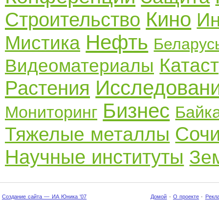
Кино
Строительство
Ин
Нефть
Мистика
Беларус
Катас
Видеоматериалы
Исследован
Растения
Бизнес
Мониторинг
Байк
Соч
Тяжелые металлы
Научные институты
Зе
Создание сайта — ИА Юника '07
Домой
·
О проекте
·
Рекл