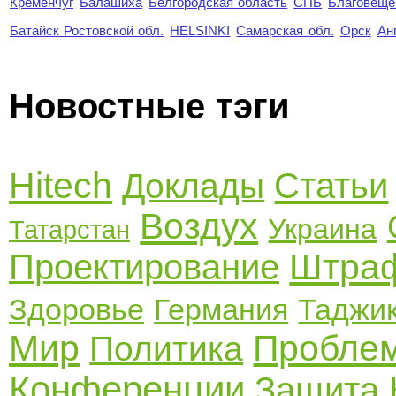
Кременчуг
Балашиха
Белгородская область
СПБ
Благовеще
Батайск Ростовской обл.
HELSINKI
Самарская обл.
Орск
Ан
Новостные тэги
Hitech
Статьи
Доклады
Воздух
Украина
Татарстан
Штра
Проектирование
Здоровье
Германия
Таджи
Мир
Пробле
Политика
Конференции
Защита