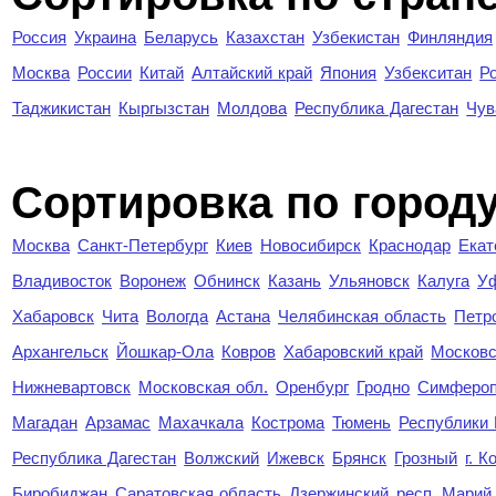
Россия
Украина
Беларусь
Казахстан
Узбекистан
Финляндия
Москва
России
Китай
Алтайский край
Япония
Узбекситан
Р
Таджикистан
Кыргызстан
Молдова
Республика Дагестан
Чув
Cортировка по город
Москва
Санкт-Петербург
Киев
Новосибирск
Краснодар
Екат
Владивосток
Воронеж
Обнинск
Казань
Ульяновск
Калуга
У
Хабаровск
Чита
Вологда
Астана
Челябинская область
Петр
Архангельск
Йошкар-Ола
Ковров
Хабаровский край
Московс
Нижневартовск
Московская обл.
Оренбург
Гродно
Симферо
Магадан
Арзамас
Махачкала
Кострома
Тюмень
Республики
Республика Дагестан
Волжский
Ижевск
Брянск
Грозный
г. 
Биробиджан
Саратовская область
Дзержинский
респ. Марий