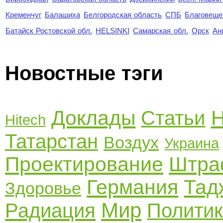
Кременчуг
Балашиха
Белгородская область
СПБ
Благовеще
Батайск Ростовской обл.
HELSINKI
Самарская обл.
Орск
Ан
Новостные тэги
Доклады
Н
Статьи
Hitech
Татарстан
Воздух
Украина
Проектирование
Штр
Германия
Тад
Здоровье
Мир
Радиация
Полити