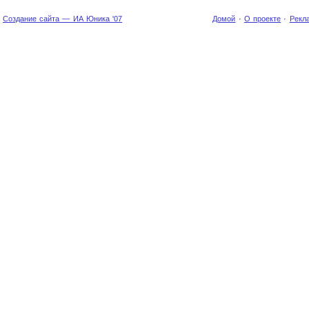
Создание сайта — ИА Юника '07
Домой
·
О проекте
·
Рекл