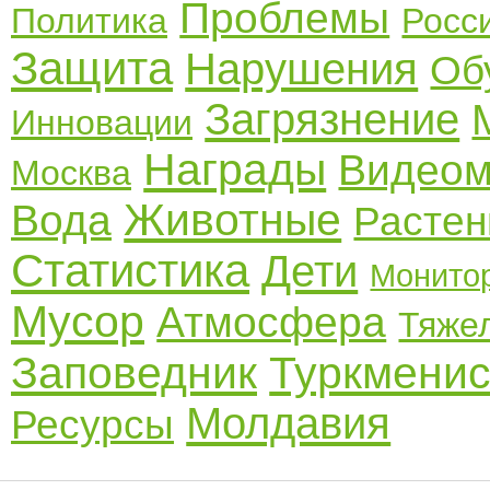
Проблемы
Политика
Росс
Защита
Нарушения
Об
Загрязнение
Инновации
Награды
Видеом
Москва
Животные
Вода
Растен
Статистика
Дети
Монито
Мусор
Атмосфера
Тяже
Заповедник
Туркменис
Молдавия
Ресурсы