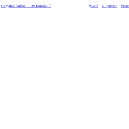
Создание сайта — ИА Юника '07
Домой
·
О проекте
·
Рекл