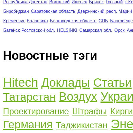
Республика Дагестан
Волжский
Ижевск
Брянск
Грозный
г. 
Биробиджан
Саратовская область
Дзержинский
респ. Марий
Кременчуг
Балашиха
Белгородская область
СПБ
Благовеще
Батайск Ростовской обл.
HELSINKI
Самарская обл.
Орск
Ан
Новостные тэги
Hitech
Доклады
Статьи
Укра
Воздух
Татарстан
Проектирование
Штрафы
Кирги
Эне
Германия
Таджикистан