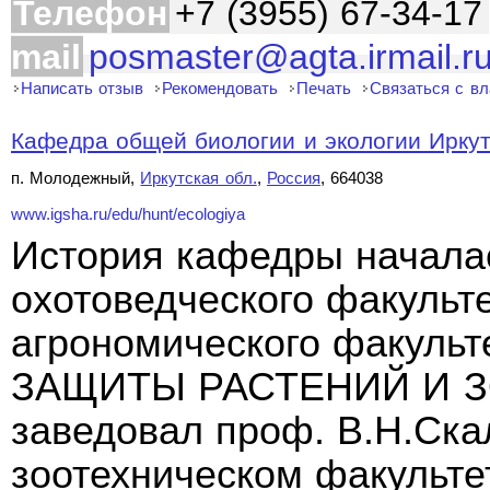
Телефон
+7 (3955) 67-34-17
mail
posmaster@agta.irmail.r
Написать отзыв
Рекомендовать
Печать
Связаться с в
Кафедра общей биологии и экологии Иркутс
п. Молодежный,
Иркутская обл.
,
Россия
, 664038
www.igsha.ru/edu/hunt/ecologiya
История кафедры началас
охотоведческого факульте
агрономического факульт
ЗАЩИТЫ РАСТЕНИЙ И ЗО
заведовал проф. В.Н.Скал
зоотехническом факульте