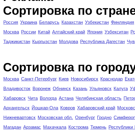
Сортировка по стран
Россия
Украина
Беларусь
Казахстан
Узбекистан
Финляндия
Москва
России
Китай
Алтайский край
Япония
Узбекситан
Р
Таджикистан
Кыргызстан
Молдова
Республика Дагестан
Чув
Cортировка по город
Москва
Санкт-Петербург
Киев
Новосибирск
Краснодар
Екат
Владивосток
Воронеж
Обнинск
Казань
Ульяновск
Калуга
У
Хабаровск
Чита
Вологда
Астана
Челябинская область
Петр
Архангельск
Йошкар-Ола
Ковров
Хабаровский край
Московс
Нижневартовск
Московская обл.
Оренбург
Гродно
Симферо
Магадан
Арзамас
Махачкала
Кострома
Тюмень
Республики