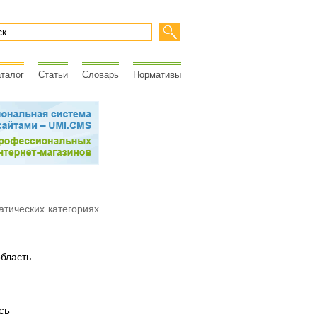
талог
Статьи
Словарь
Нормативы
атических категориях
бласть
сь