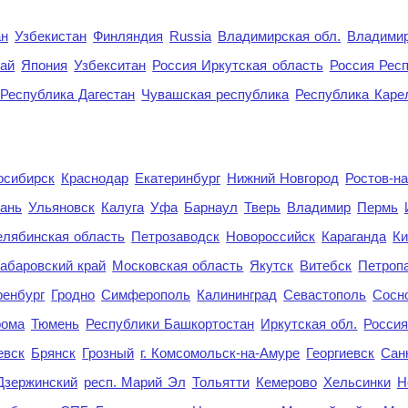
ан
Узбекистан
Финляндия
Russia
Владимирская обл.
Владимир
рай
Япония
Узбекситан
Россия Иркутская область
Россия Респ
Республика Дагестан
Чувашская республика
Республика Каре
осибирск
Краснодар
Екатеринбург
Нижний Новгород
Ростов-н
ань
Ульяновск
Калуга
Уфа
Барнаул
Тверь
Владимир
Пермь
елябинская область
Петрозаводск
Новороссийск
Караганда
Ки
абаровский край
Московская область
Якутск
Витебск
Петроп
енбург
Гродно
Симферополь
Калининград
Севастополь
Сосн
рома
Тюмень
Республики Башкортостан
Иркутская обл.
Росси
евск
Брянск
Грозный
г. Комсомольск-на-Амуре
Георгиевск
Сан
Дзержинский
респ. Марий Эл
Тольятти
Кемерово
Хельсинки
Н