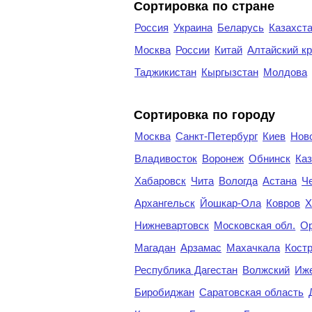
Сортировка по стране
Россия
Украина
Беларусь
Казахст
Москва
России
Китай
Алтайский к
Таджикистан
Кыргызстан
Молдова
Cортировка по городу
Москва
Санкт-Петербург
Киев
Нов
Владивосток
Воронеж
Обнинск
Каз
Хабаровск
Чита
Вологда
Астана
Ч
Архангельск
Йошкар-Ола
Ковров
Х
Нижневартовск
Московская обл.
Ор
Магадан
Арзамас
Махачкала
Кост
Республика Дагестан
Волжский
Иж
Биробиджан
Саратовская область