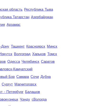
ская область
Республика Тыва
ублика Татарстан
Азербайджан
лия
Арзамас
а-Дону
Ташкент
Красноярск
Минск
Иркутск
Волгоград
Харьков
Томск
ров
Одесса
Челябинск
Саратов
авловск-Камчатский
овый Бор
Самара
Сочи
Дубна
я
Сургут
Магнитогорск
кт - Петербург
Балашов
овокузнецк
Чэнду
г.Вологда