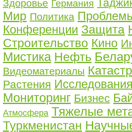
Таджи
Здоровье
Германия
Мир
Проблем
Политика
Защита
Конференции
Строительство
Кино
И
Мистика
Белар
Нефть
Катаст
Видеоматериалы
Исследовани
Растения
Мониторинг
Ба
Бизнес
Тяжелые мет
Атмосфера
Научные
Туркменистан