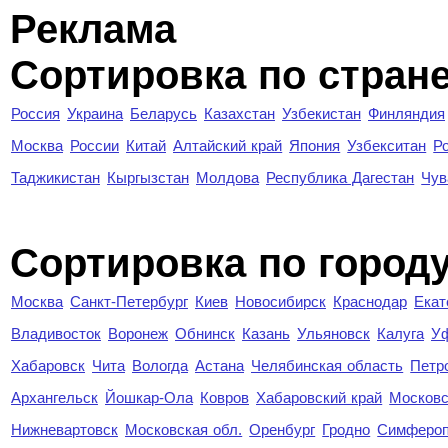
Реклама
Сортировка по стран
Россия
Украина
Беларусь
Казахстан
Узбекистан
Финляндия
Москва
России
Китай
Алтайский край
Япония
Узбекситан
Р
Таджикистан
Кыргызстан
Молдова
Республика Дагестан
Чув
Cортировка по город
Москва
Санкт-Петербург
Киев
Новосибирск
Краснодар
Екат
Владивосток
Воронеж
Обнинск
Казань
Ульяновск
Калуга
У
Хабаровск
Чита
Вологда
Астана
Челябинская область
Петр
Архангельск
Йошкар-Ола
Ковров
Хабаровский край
Московс
Нижневартовск
Московская обл.
Оренбург
Гродно
Симферо