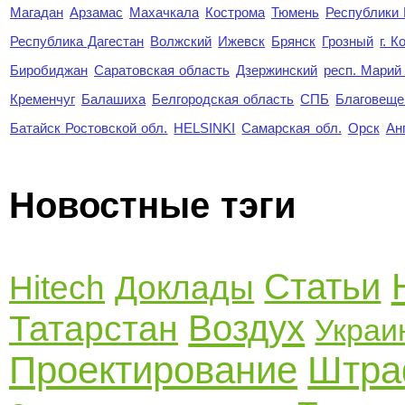
Магадан
Арзамас
Махачкала
Кострома
Тюмень
Республики
Республика Дагестан
Волжский
Ижевск
Брянск
Грозный
г. 
Биробиджан
Саратовская область
Дзержинский
респ. Марий
Кременчуг
Балашиха
Белгородская область
СПБ
Благовеще
Батайск Ростовской обл.
HELSINKI
Самарская обл.
Орск
Ан
Новостные тэги
Статьи
Hitech
Доклады
Воздух
Татарстан
Украи
Проектирование
Штр