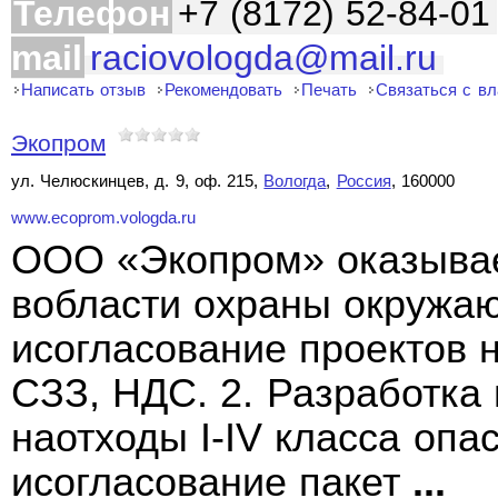
Телефон
+7 (8172) 52-84-01
mail
raciovologda@mail.ru
Написать отзыв
Рекомендовать
Печать
Связаться с в
Экопром
ул. Челюскинцев, д. 9, оф. 215,
Вологда
,
Россия
, 160000
www.ecoprom.vologda.ru
ООО «Экопром» оказывае
вобласти охраны окружаю
исогласование проектов
СЗЗ, НДС. 2. Разработка
наотходы I-IV класса опас
исогласование пакет
...