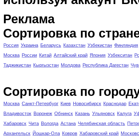
Реклама
Сортировка по стран
Россия
Украина
Беларусь
Казахстан
Узбекистан
Финляндия
Москва
России
Китай
Алтайский край
Япония
Узбекситан
Р
Таджикистан
Кыргызстан
Молдова
Республика Дагестан
Чув
Cортировка по город
Москва
Санкт-Петербург
Киев
Новосибирск
Краснодар
Екат
Владивосток
Воронеж
Обнинск
Казань
Ульяновск
Калуга
У
Хабаровск
Чита
Вологда
Астана
Челябинская область
Петр
Архангельск
Йошкар-Ола
Ковров
Хабаровский край
Московс