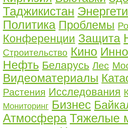
Таджикистан
Энергети
Политика
Проблемы
Ро
Защита
Конференции
Кино
Инно
Строительство
Нефть
Беларусь
Лес
Мо
Видеоматериалы
Ката
Исследования
Растения
Бизнес
Байка
Мониторинг
Атмосфера
Тяжелые 