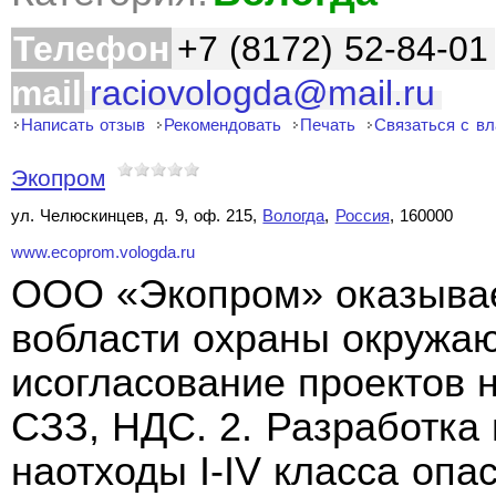
Телефон
+7 (8172) 52-84-01
mail
raciovologda@mail.ru
Написать отзыв
Рекомендовать
Печать
Связаться с в
Экопром
ул. Челюскинцев, д. 9, оф. 215,
Вологда
,
Россия
, 160000
www.ecoprom.vologda.ru
ООО «Экопром» оказывае
вобласти охраны окружаю
исогласование проектов
СЗЗ, НДС. 2. Разработка
наотходы I-IV класса опас