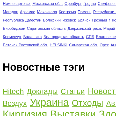
Нижневартовск
Московская обл.
Оренбург
Гродно
Симферо
Магадан
Арзамас
Махачкала
Кострома
Тюмень
Республики
Республика Дагестан
Волжский
Ижевск
Брянск
Грозный
г. 
Биробиджан
Саратовская область
Дзержинский
респ. Марий
Кременчуг
Балашиха
Белгородская область
СПБ
Благовеще
Батайск Ростовской обл.
HELSINKI
Самарская обл.
Орск
Ан
Новостные тэги
Новост
Hitech
Доклады
Статьи
Украина
Отходы
Воздух
Ав
Киргизия
Выставки
Здо