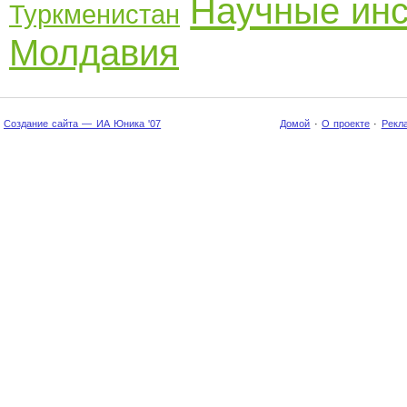
Научные инс
Туркменистан
Молдавия
Создание сайта — ИА Юника '07
Домой
·
О проекте
·
Рекл