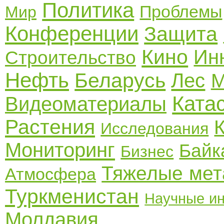
Политика
Проблемы
Мир
Конференции
Защита
Кино
Ин
Строительство
Нефть
Беларусь
Лес
М
Ката
Видеоматериалы
Растения
Исследования
Мониторинг
Байк
Бизнес
Тяжелые ме
Атмосфера
Туркменистан
Научные ин
Молдавия