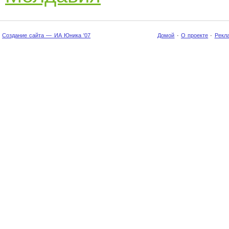
Создание сайта — ИА Юника '07
Домой
·
О проекте
·
Рекл