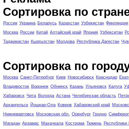
Сортировка по стран
Россия
Украина
Беларусь
Казахстан
Узбекистан
Финляндия
Москва
России
Китай
Алтайский край
Япония
Узбекситан
Р
Таджикистан
Кыргызстан
Молдова
Республика Дагестан
Чув
Cортировка по город
Москва
Санкт-Петербург
Киев
Новосибирск
Краснодар
Екат
Владивосток
Воронеж
Обнинск
Казань
Ульяновск
Калуга
У
Хабаровск
Чита
Вологда
Астана
Челябинская область
Петр
Архангельск
Йошкар-Ола
Ковров
Хабаровский край
Московс
Нижневартовск
Московская обл.
Оренбург
Гродно
Симферо
Магадан
Арзамас
Махачкала
Кострома
Тюмень
Республики