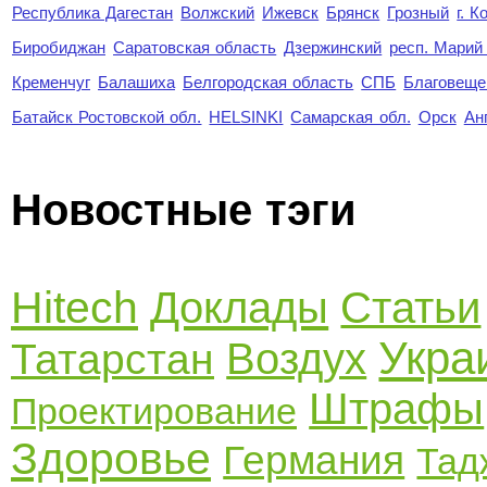
Республика Дагестан
Волжский
Ижевск
Брянск
Грозный
г. 
Биробиджан
Саратовская область
Дзержинский
респ. Марий
Кременчуг
Балашиха
Белгородская область
СПБ
Благовеще
Батайск Ростовской обл.
HELSINKI
Самарская обл.
Орск
Ан
Новостные тэги
Hitech
Доклады
Статьи
Укра
Воздух
Татарстан
Штрафы
Проектирование
Здоровье
Германия
Тад