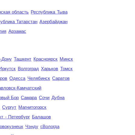
ская область
Республика Тыва
ублика Татарстан
Азербайджан
лия
Арзамас
а-Дону
Ташкент
Красноярск
Минск
Иркутск
Волгоград
Харьков
Томск
ров
Одесса
Челябинск
Саратов
авловск-Камчатский
овый Бор
Самара
Сочи
Дубна
я
Сургут
Магнитогорск
кт - Петербург
Балашов
овокузнецк
Чэнду
г.Вологда