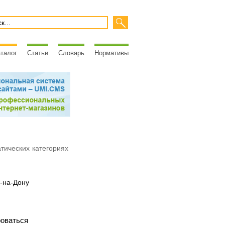
талог
Статьи
Словарь
Нормативы
атических категориях
-на-Дону
роваться