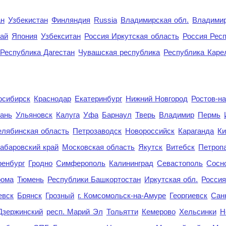
ан
Узбекистан
Финляндия
Russia
Владимирская обл.
Владимир
рай
Япония
Узбекситан
Россия Иркутская область
Россия Респ
Республика Дагестан
Чувашская республика
Республика Каре
осибирск
Краснодар
Екатеринбург
Нижний Новгород
Ростов-н
ань
Ульяновск
Калуга
Уфа
Барнаул
Тверь
Владимир
Пермь
елябинская область
Петрозаводск
Новороссийск
Караганда
Ки
абаровский край
Московская область
Якутск
Витебск
Петроп
енбург
Гродно
Симферополь
Калининград
Севастополь
Сосн
рома
Тюмень
Республики Башкортостан
Иркутская обл.
Росси
евск
Брянск
Грозный
г. Комсомольск-на-Амуре
Георгиевск
Сан
Дзержинский
респ. Марий Эл
Тольятти
Кемерово
Хельсинки
Н