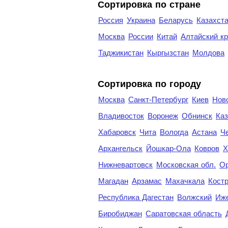
Сортировка по стране
Россия
Украина
Беларусь
Казахст
Москва
России
Китай
Алтайский к
Таджикистан
Кыргызстан
Молдова
Cортировка по городу
Москва
Санкт-Петербург
Киев
Нов
Владивосток
Воронеж
Обнинск
Каз
Хабаровск
Чита
Вологда
Астана
Ч
Архангельск
Йошкар-Ола
Ковров
Х
Нижневартовск
Московская обл.
Ор
Магадан
Арзамас
Махачкала
Кост
Республика Дагестан
Волжский
Иж
Биробиджан
Саратовская область